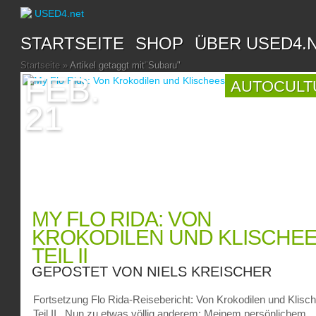
STARTSEITE
SHOP
ÜBER USED4.
Startseite
»
Artikel getaggt mit
"
Subaru"
FEB.
AUTOCULT
21
MY FLO RIDA: VON
KROKODILEN UND KLISCHE
TEIL II
GEPOSTET VON
NIELS KREISCHER
Fortsetzung Flo Rida-Reisebericht: Von Krokodilen und Klisc
Teil II Nun zu etwas völlig anderem: Meinem persönlichem