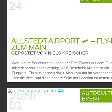
24
ALLSTEDT AIRPORT 🛩️ – FLY-
ZUM MAIN
GEPOSTET VON
NIELS KREISCHER
Wer unsere Berichterstattungen der Drift-Events auf dem Flu
Allstedt schon länger verfolgt, weiß Bescheid: Allstedt ist ein
Flugplatz. Ein aktiver noch dazu. Also kam mir im vergangen
Jahr die Idee, mal diese andere Seite der Location zu testen, 
ich bisher immer nur peripher berührt hatte: wenn während de
Driftevents mal wieder ein Flugzeug startete oder die alte Ant
JUNI
AUTOCULT
AN-2 direkt neben der Driftstrecke stand. So fragte ich meine
EVENT
guten Kumpel Christian, der seines Zeichens Fluglotse,
01
Familienpapa, semiprofessioneller Pilot, Abenteurer durch un
durch ist und unser erster USED4-Podcast-Gast war. Was g