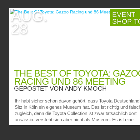
AUG.
EVENT
SHOP T
28
THE BEST OF TOYOTA: GAZO
RACING UND 86 MEETING
GEPOSTET VON
ANDY KMOCH
Ihr habt sicher schon davon gehört, dass Toyota Deutschland
Sitz in Köln ein eigenes Museum hat. Das ist richtig und falsc
zugleich, denn die Toyota Collection ist zwar tatsächlich dort
ansässig, versteht sich aber nicht als Museum. Es ist eine
Sammlung für die Fans der Marke, welche jeden ersten Sam
im Monat geöffnet hat. Der Unterschied zum Museum ist: Es 
kaum abgesperrte Exponate, stattdessen dürft ihr alles hautn