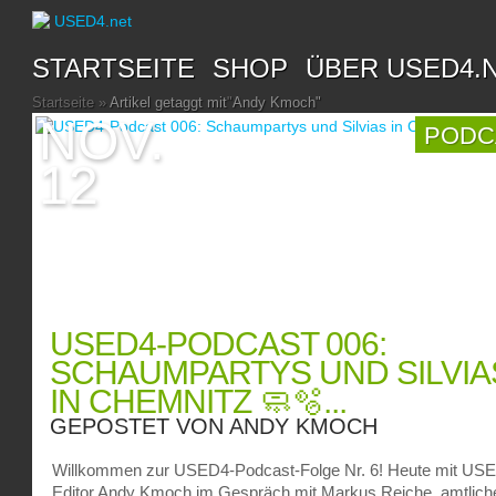
STARTSEITE
SHOP
ÜBER USED4.
Startseite
»
Artikel getaggt mit
"
Andy Kmoch"
NOV.
PODC
12
USED4-PODCAST 006:
SCHAUMPARTYS UND SILVIA
IN CHEMNITZ 🧼🫧...
GEPOSTET VON
ANDY KMOCH
Willkommen zur USED4-Podcast-Folge Nr. 6! Heute mit US
Editor Andy Kmoch im Gespräch mit Markus Reiche, amtlich