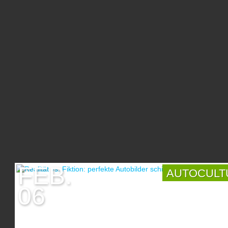
betrachten und euch in fast jedes Auto setzen. Zudem ist der
Eintritt kostenfrei. Der Thementag am Tag meines Besuches
lautete: Gazoo Racing/86 Meeting. Historie der Toyota Collect
Das mehr als 1800 m² große Gebäude, in dem sich die Toyot
Collection befindet, fungierte bis 2017 als Betriebssporthalle. 
heute dort befindlichen Fahrzeuge stammen größtenteils aus 
Sammlung des Toyota Autohauses Pichert, einem Toyota-Hän
der ersten Stunde in Passau. Peter Pichert war leidenschaftli
Sammler von Toyota Oldtimern, welcher sich seinen Traum 
eigenen Toyota-Museum mit ca. 100 Exponaten erfüllte. Nac
Tod von Herrn Pichert hat sich Toyota Deutschland mit Famili
Pichert geeinigt, alles komplett übernommen und die Samml
nach Köln umgezogen. Man munkelt, diese war vor allem für
Toyota interessant, weil sich unter den gesammelten Werken 
Toyota 2000 GT befand. Wichtig ist aber, dass das Engageme
die Marke Toyota durch Peter Pichert von riesigem Wert war
FEB.
sein Vermächtnis heute in der Firmenzentrale zu bestaunen is
AUTOCULT
Collection heute Toyota Deutschland hat seit der Eröffnung üb
06
Jahre verteilt auch immer weiter Fahrzeuge hinzugefügt.
Abgesehen von den Volumenmodellen, bekommt man so
inzwischen einiges mehr geboten: diverse Modelle aus der
glorreichen Motorsportgeschichte, Kuriositäten, wie den Toy