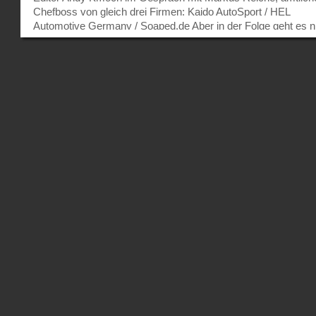
Chefboss von gleich drei Firmen: Kaido AutoSport / HEL
Automotive Germany / Soaped.de Aber in der Folge geht es n
nur ums Business, auch Opels, Hondas, Toyotas und Nissan
spielen eine große Rolle. Denn Markus ist ein Automensch d
und durch. Damit ihr euch ein besseres Bild machen könnt, v
welchen Autos in der Podcastfolge gesprochen wird, hier eine
Aufstellung. Opel Kadett: Die rote S14a, zusammen mit der 
von Niels 2004 in Bonn: Der EG Civic mit TE37: Die weiße 
S14a: Der Accord Aerodeck CA5 von Gunter: Das war der
Podacst #6 mit Andy und Markus aus der Europäische Kultur
Hauptstadt 2025: Chemnitz! Wir hoffen, ihr hattet dabei so vie
Spaß wie wir selbst auch und schaltet auch beim nächsten M
wieder ein, wenn der Auspuff im Intro brummt. Bilder: Marku
Reiche Text: Andy Kmoch – USED4.net...