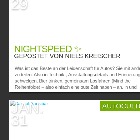
29
NIGHTSPEED ✨
GEPOSTET VON
NIELS KREISCHER
Was ist das Beste an der Leidenschaft für Autos? Sie mit and
zu teilen. Also in Technik-, Ausstattungsdetails und Erinnerun
schwelgen, Bier trinken, gemeinsam Losfahren (Mind the
Reihenfolge) – also einfach eine gute Zeit haben – an, in und
wegen japanischen Autos aus den Jahren 1985-2001. Autos, 
vielleicht nicht jedermann gefallen, aber dafür jeder guten Frau
JAN.
AUTOCULT
Konkretes Ziel unseres Ausflugs in den Hohen Norden war in
diesem Fall Nightspeed, ein 2013 gegründetes Kollektiv aus
31
Gleichgesinnten, die inspiriert durch japanische/amerikanisch
Grip & Drift-Subkultur, einen gemeinsamen Nenner fanden.
Abgrenzung gegenüber der, damals in Deutschland extistiere
Interpretation japanischer Autokultur, war eins der Ziele und fü