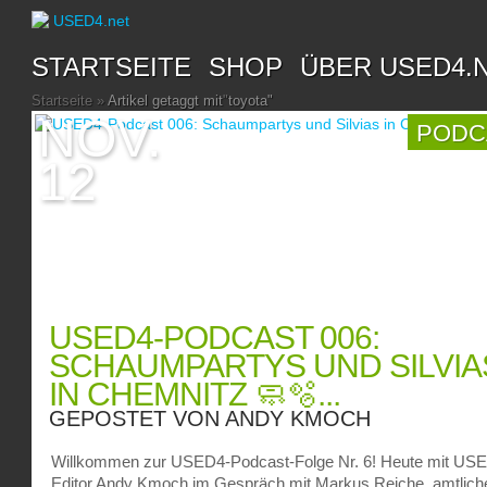
STARTSEITE
SHOP
ÜBER USED4.
Startseite
»
Artikel getaggt mit
"
toyota"
NOV.
PODC
12
USED4-PODCAST 006:
SCHAUMPARTYS UND SILVIA
IN CHEMNITZ 🧼🫧...
GEPOSTET VON
ANDY KMOCH
Willkommen zur USED4-Podcast-Folge Nr. 6! Heute mit US
Editor Andy Kmoch im Gespräch mit Markus Reiche, amtlich