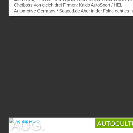
Chefboss von gleich drei Firmen: Kaido AutoSport / HEL
Automotive Germany / Soaped.de Aber in der Folge geht es n
nur ums Business, auch Opels, Hondas, Toyotas und Nissan
spielen eine große Rolle. Denn Markus ist ein Automensch d
und durch. Damit ihr euch ein besseres Bild machen könnt, v
welchen Autos in der Podcastfolge gesprochen wird, hier eine
Aufstellung. Opel Kadett: Die rote S14a, zusammen mit der 
von Niels 2004 in Bonn: Der EG Civic mit TE37: Die weiße 
S14a: Der Accord Aerodeck CA5 von Gunter: Das war der
Podacst #6 mit Andy und Markus aus der Europäische Kultur
Hauptstadt 2025: Chemnitz! Wir hoffen, ihr hattet dabei so vie
Spaß wie wir selbst auch und schaltet auch beim nächsten M
wieder ein, wenn der Auspuff im Intro brummt. Bilder: Marku
Reiche Text: Andy Kmoch – USED4.net...
AUG.
AUTOCULT