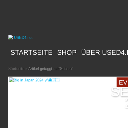
STARTSEITE
SHOP
ÜBER USED4.
Startseite
»
Artikel getaggt mit
"
Subaru"
EV
SE