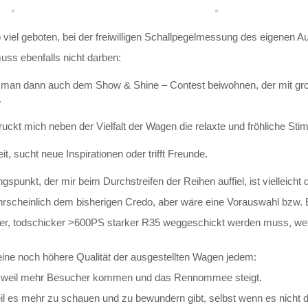
 viel geboten, bei der freiwilligen Schallpegelmessung des eigenen 
s ebenfalls nicht darben:
e man dann auch dem Show & Shine – Contest beiwohnen, der mit gr
.
uckt mich neben der Vielfalt der Wagen die relaxte und fröhliche St
it, sucht neue Inspirationen oder trifft Freunde.
gspunkt, der mir beim Durchstreifen der Reihen auffiel, ist vielleich
hrscheinlich dem bisherigen Credo, aber wäre eine Vorauswahl bzw.
uter, todschicker >600PS starker R35 weggeschickt werden muss, weil ke
eine noch höhere Qualität der ausgestellten Wagen jedem:
weil mehr Besucher kommen und das Rennommee steigt.
l es mehr zu schauen und zu bewundern gibt, selbst wenn es nicht d