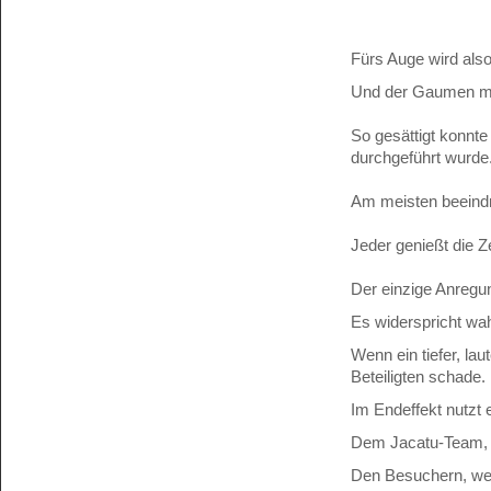
Fürs Auge wird also
Und der Gaumen mus
So gesättigt konnt
durchgeführt wurde
Am meisten beeindr
Jeder genießt die Ze
Der einzige Anregun
Es widerspricht wa
Wenn ein tiefer, la
Beteiligten schade.
Im Endeffekt nutzt 
Dem Jacatu-Team, 
Den Besuchern, wei