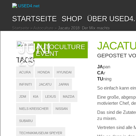
STARTSEITE
SHOP
ÜBER USED4
Startseite
»
Autoculture
»
Jacatu 2018: Der Mix machts
JACATU
JUNI
AUTOCULTURE
EVENT
26
GEPOSTET V
TAGS
JA
pan
CA
r
ACURA
HONDA
HYUNDAI
TU
ning
INFINITI
JACATU
JAPAN
So einfach kann ei
Eine große, abgespe
JDM
KIA
LEXUS
MAZDA
motivierter Chef, d
NIELS KREISCHER
NISSAN
Das sind die Zutate
zu mixen.
SUBARU
Vertreten sind all
TECHNIKMUSEUM SPEYER