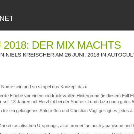
.NET
 2018: DER MIX MACHTS
ON
NIELS KREISCHER
AM 26 JUNI, 2018 IN
AUTOCUL
n Name sein und so simpel das Konzept dazu:
rrte Fläche vor einem eindrucksvollen Hintergrund (in diesem Fall Fl
er seit 13 Jahren mit Herzblut bei der Sache ist und dazu noch gutes 
n für ein gelungenes Autotreffen und Christian Vogt gelingt es jedes J
e Marken asiatischen Ursprungs, also momentan noch japanische und 