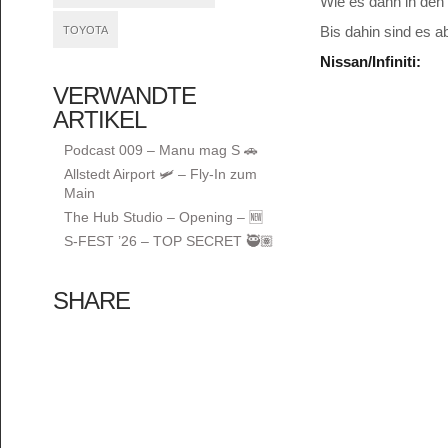
Wie es dann in den
Bis dahin sind es a
TOYOTA
Nissan/Infiniti:
VERWANDTE
ARTIKEL
Podcast 009 – Manu mag S 🚗
Allstedt Airport 🛩️ – Fly-In zum
Main
The Hub Studio – Opening – 🆕
S-FEST ’26 – TOP SECRET 🥷🏽
SHARE