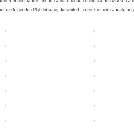
 kommenden Jahren mit den aufstrebenden chinesischen Marken auss
ber die folgenden Platzhirsche, die weiterhin den Ton beim Jacatu an