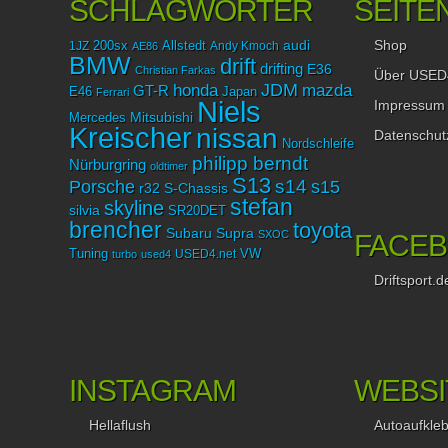
SCHLAGWÖRTER
SEITE
Shop
audi
1JZ
200sx
Allstedt
Andy Kmoch
AE86
BMW
drift
drifting
E36
Christian Farkas
Über USED
JDM
mazda
honda
GT-R
Japan
E46
Ferrari
Niels
Impressum
Mitsubishi
Mercedes
Kreischer
nissan
Datenschut
Nordschleife
philipp berndt
Nürburgring
oldtimer
S13
Porsche
s14
s15
r32
S-Chassis
stefan
skyline
silvia
SR20DET
brencher
toyota
Subaru
Supra
SXOC
FACE
Tuning
USED4.net
VW
turbo
used4
Driftsport.d
INSTAGRAM
WEBSI
Hellaflush
Autoaufkle