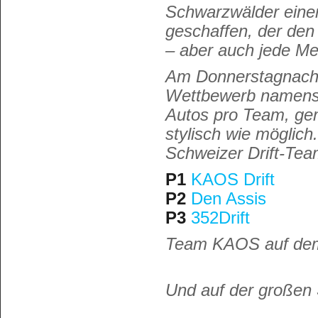
Schwarzwälder einen
geschaffen, der den
– aber auch jede M
Am Donnerstagnachmi
Wettbewerb namens 
Autos pro Team, ge
stylisch wie möglic
Schweizer Drift-T
P1
KAOS Drift
P2
Den Assis
P3
352Drift
Team KAOS auf dem
Und auf der großen 