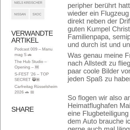
NIELS KREISCHER
peripher berührt ha
wieder ein Flugzeug 
NISSAN
SXOC
direkt neben der Dri
guten Kumpel Christ
VERWANDTE
Familienpapa, semipr
ARTIKEL
und durch ist und u
Podcast 009 – Manu
Was genau meine Fra
mag S 🚗
The Hub Studio –
nach Allstedt zu fli
Opening – 🆕
paar coole Bilder v
S-FEST ’26 – TOP
jeden Spaß zu haben 
SECRET 🥷🏽
Carfreitag Rüsselsheim
2026 🚗 📅
So flogen wir also
Heimatflughafen Mai
SHARE
eine Flugbeteiligung 
dem Auto brauche ic
gerne auch mal länger