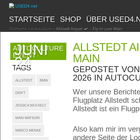
STARTSEITE
SHOP
ÜBER USED4.
Startseite
»
Autoculture
»
Allstedt Airport 🛩️ – Fly-In zum Main
ALLSTEDT AI
JUNI
AUTOCULTURE
EVENT
MAIN
24
TAGS
GEPOSTET VO
2026 IN
AUTOCU
ALLSTEDT
BMW
Wer unsere Berichte
DRIFT
Flugplatz Allstedt s
JESSICA WUCKELT
Allstedt ist ein Flug
MAIN MATSURI
Also kam mir im ver
MARCO MENKE
andere Seite der Loc