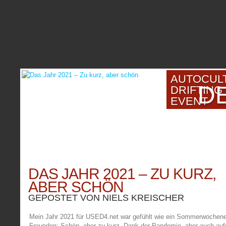
AUTOCUL
DE
DRIFTING
EVENT
DAS JAHR 2021 – ZU KURZ,
ABER SCHÖN
GEPOSTET VON
NIELS KREISCHER
Mein Jahr 2021 für USED4.net war gefühlt wie ein Sommerwochen
Freunden: Schön, aber zu kurz. Dank der Pandemie, aber auch auf