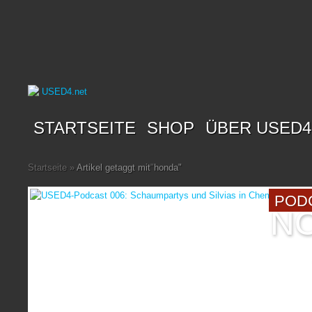
STARTSEITE
SHOP
ÜBER USED4
Startseite
»
Artikel getaggt mit
"
honda"
POD
NO