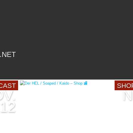
.NET
CAST
SHO
V.
N
12