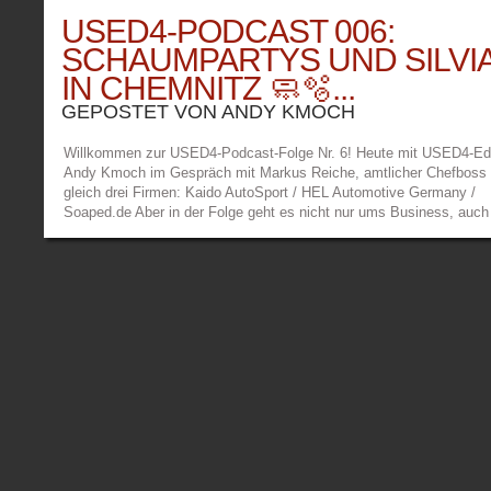
USED4-PODCAST 006:
SCHAUMPARTYS UND SILVI
IN CHEMNITZ 🧼🫧...
GEPOSTET VON
ANDY KMOCH
Willkommen zur USED4-Podcast-Folge Nr. 6! Heute mit USED4-Edi
Andy Kmoch im Gespräch mit Markus Reiche, amtlicher Chefboss
gleich drei Firmen: Kaido AutoSport / HEL Automotive Germany /
Soaped.de Aber in der Folge geht es nicht nur ums Business, auch
Hondas, Toyotas und Nissan spielen eine große Rolle. Denn Markus
Automensch durch und durch. Damit ihr euch ein besseres Bild m
könnt, von welchen Autos in der Podcastfolge gesprochen wird, hie
Aufstellung. Opel Kadett: Die rote S14a, zusammen mit der S13 vo
2004 in Bonn: Der EG Civic mit TE37: Die weiße JDM-S14a: Der A
Aerodeck CA5 von Gunter: Das war der Podacst #6 mit Andy und 
aus der Europäische Kultur-Hauptstadt 2025: Chemnitz! Wir hoffen,
hattet dabei so viel Spaß wie wir selbst auch und schaltet auch be
nächsten Mal wieder ein, wenn der Auspuff im Intro brummt. Bilde
Markus Reiche Text: Andy Kmoch – USED4.net...