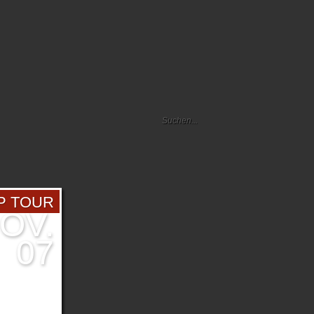
P TOUR
OV.
07