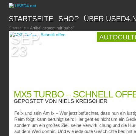
STARTSEITE
SHOP
ÜBER USED4.
Startseite
»
Artikel getaggt mit
"
turbo"
SEP.
AUTOCULT
23
MX5 TURBO – SCHNELL OFF
GEPOSTET VON
NIELS KREISCHER
Felix und sein Äm Ix – Wer jetzt befürchtet, dass nun ein lusti
Reim folgt, kann beruhigt sein: Hier geht es nicht um ein Gedi
sondern um ein großes Ziel, seine Verwirklichung und die Hü
auf dem Weg dorthin. Und wie jede gute Geschichte beginnt 