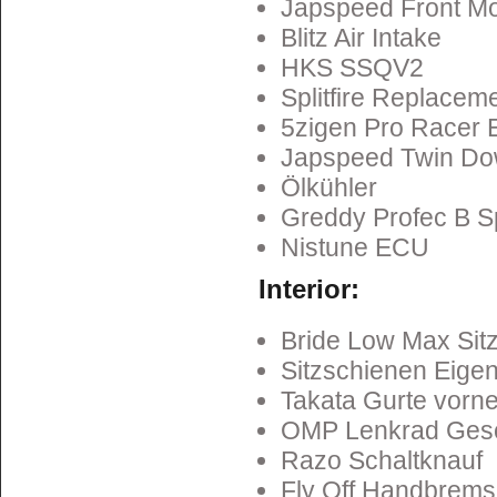
Japspeed Front Mo
Blitz Air Intake
HKS SSQV2
Splitfire Replacem
5zigen Pro Racer 
Japspeed Twin Do
Ölkühler
Greddy Profec B 
Nistune ECU
Interior:
Bride Low Max Sit
Sitzschienen Eige
Takata Gurte vorn
OMP Lenkrad Gesc
Razo Schaltknauf
Fly Off Handbrems