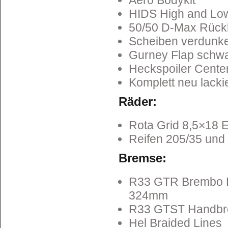
Aero Bodykit
HIDS High and Low k
50/50 D-Max Rück
Scheiben verdunke
Gurney Flap schwa
Heckspoiler Center
Komplett neu lacki
Räder:
Rota Grid 8,5×18 
Reifen 205/35 und
Bremse:
R33 GTR Brembo 
324mm
R33 GTST Handbre
Hel Braided Lines