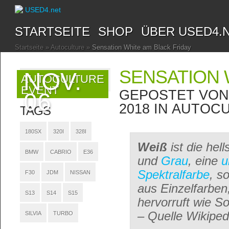
STARTSEITE
SHOP
ÜBER USED4.
Startseite
»
Autoculture
»
Sensation White am Black Friday
SENSATION 
NOV.
AUTOCULTURE
EVENT
GEPOSTET VO
06
2018 IN
AUTOCU
TAGS
180SX
320I
328I
Weiß
ist die hell
BMW
CABRIO
E36
und
Grau
, eine
u
Spektralfarbe
, s
F30
JDM
NISSAN
aus Einzelfarben
S13
S14
S15
hervorruft wie So
– Quelle Wikiped
SILVIA
TURBO