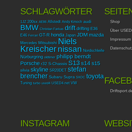
SCHLAGWÖRTER
SEITE
Shop
audi
1JZ
200sx
Allstedt
Andy Kmoch
AE86
BMW
drift
drifting
E36
Christian Farkas
Über USED
JDM
mazda
honda
GT-R
Japan
E46
Ferrari
Niels
Impressum
Mitsubishi
Mercedes
Kreischer
nissan
Datenschut
Nordschleife
philipp berndt
Nürburgring
oldtimer
S13
Porsche
s14
s15
r32
S-Chassis
stefan
skyline
silvia
SR20DET
brencher
toyota
Subaru
Supra
SXOC
FACE
Tuning
USED4.net
VW
turbo
used4
Driftsport.d
INSTAGRAM
WEBSI