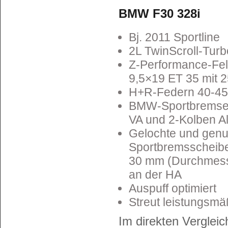
BMW F30 328i
Bj. 2011 Sportline
2L TwinScroll-Turb
Z-Performance-Fel
9,5×19 ET 35 mit 
H+R-Federn 40-4
BMW-Sportbremse m
VA und 2-Kolben A
Gelochte und genu
Sportbremsscheibe
30 mm (Durchmesse
an der HA
Auspuff optimiert
Streut leistungsmä
Im direkten Vergleic