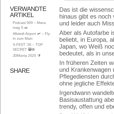
VERWANDTE
Das ist die wissensc
ARTIKEL
hinaus gibt es noch 
und leider auch Mis
Podcast 009 – Manu
mag S 🚗
Aber als Autofarbe 
Allstedt Airport 🛩️ – Fly-
beliebt, in Europa, 
In zum Main
S-FEST ’26 – TOP
Japan, wo Weiß noch
SECRET 🥷🏽
bedeutet, als in uns
JDMania 2025 🔰
In früheren Zeiten w
und Krankenwagen u
SHARE
Pflegediensten durc
ohne jegliche Effekt
Irgendwann wandelte 
Basisaustattung aber
trendy, offen und eb