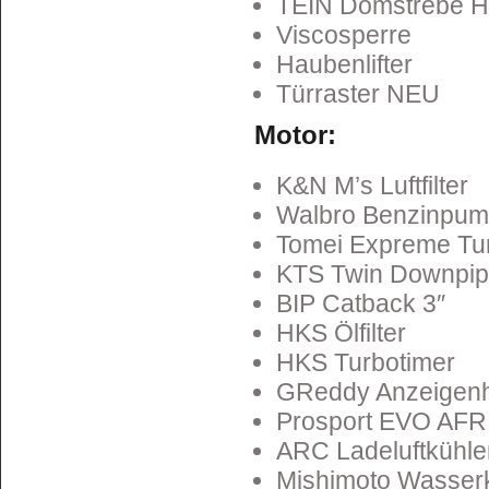
TEIN Domstrebe 
Viscosperre
Haubenlifter
Türraster NEU
Motor:
K&N M’s Luftfilter
Walbro Benzinpu
Tomei Expreme Tu
KTS Twin Downpi
BIP Catback 3″
HKS Ölfilter
HKS Turbotimer
GReddy Anzeigenh
Prosport EVO AFR
ARC Ladeluftkühle
Mishimoto Wasser