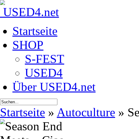
Startseite
SHOP
S-FEST
USED4
Über USED4.net
Startseite
»
Autoculture
»
Se