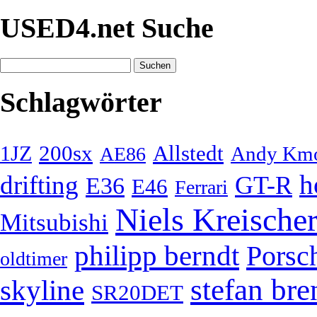
USED4.net Suche
Schlagwörter
200sx
Allstedt
1JZ
Andy Km
AE86
h
drifting
GT-R
E36
E46
Ferrari
Niels Kreische
Mitsubishi
philipp berndt
Porsc
oldtimer
stefan bre
skyline
SR20DET