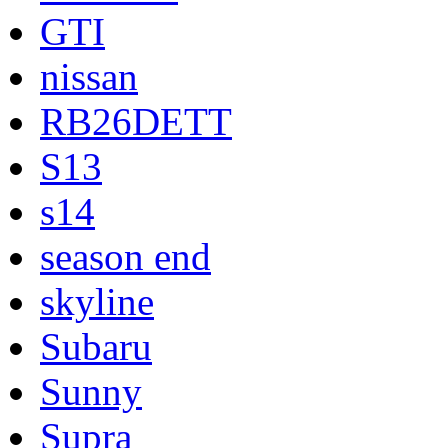
GTI
nissan
RB26DETT
S13
s14
season end
skyline
Subaru
Sunny
Supra