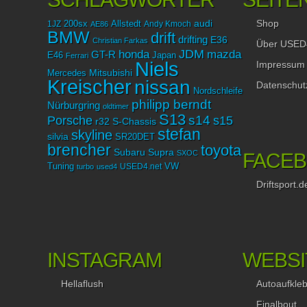
Shop
audi
1JZ
200sx
Allstedt
Andy Kmoch
AE86
BMW
drift
drifting
E36
Christian Farkas
Über USED
JDM
mazda
honda
GT-R
Japan
E46
Ferrari
Niels
Impressum
Mitsubishi
Mercedes
Kreischer
nissan
Datenschut
Nordschleife
philipp berndt
Nürburgring
oldtimer
S13
Porsche
s14
s15
r32
S-Chassis
stefan
skyline
silvia
SR20DET
brencher
toyota
Subaru
Supra
SXOC
FACE
Tuning
USED4.net
VW
turbo
used4
Driftsport.d
INSTAGRAM
WEBSI
Hellaflush
Autoaufkle
Finalbout