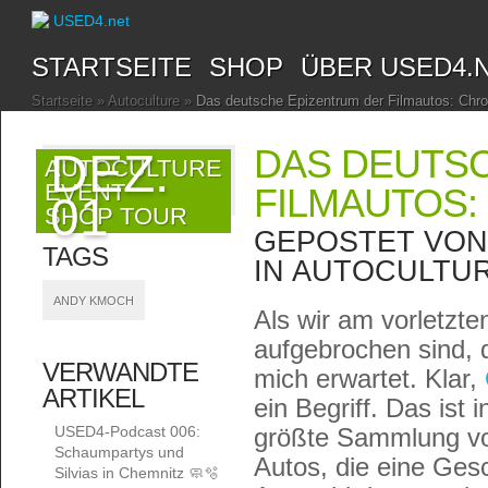
STARTSEITE
SHOP
ÜBER USED4.
Startseite
»
Autoculture
»
Das deutsche Epizentrum der Filmautos: Chr
DAS DEUTS
DEZ.
AUTOCULTURE
EVENT
FILMAUTOS
01
SHOP TOUR
GEPOSTET VO
TAGS
IN
AUTOCULTU
ANDY KMOCH
Als wir am vorletzt
aufgebrochen sind, 
VERWANDTE
mich erwartet. Klar,
ARTIKEL
ein Begriff. Das ist
USED4-Podcast 006:
größte Sammlung vo
Schaumpartys und
Autos, die eine Ges
Silvias in Chemnitz 🧼🫧