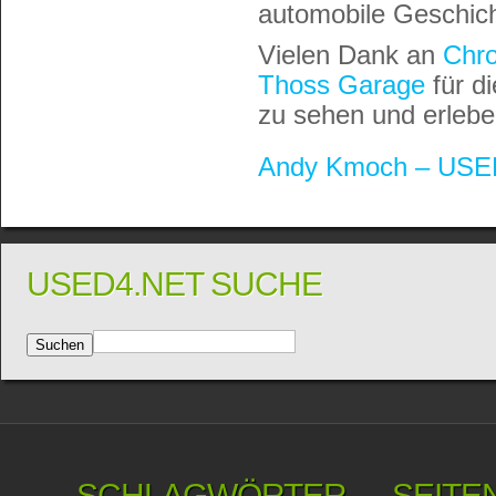
automobile Geschicht
Vielen Dank an
Chr
Thoss Garage
für di
zu sehen und erlebe
Andy Kmoch – USE
USED4.NET SUCHE
SCHLAGWÖRTER
SEITE