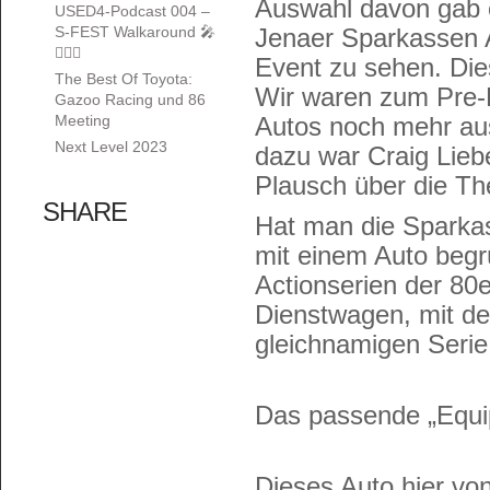
Auswahl davon gab
USED4-Podcast 004 –
S-FEST Walkaround 🎤
Jenaer Sparkassen 
🚶🏽‍♀️
Event zu sehen. Die
The Best Of Toyota:
Wir waren zum Pre-
Gazoo Racing und 86
Meeting
Autos noch mehr au
Next Level 2023
dazu war Craig Lieb
Plausch über die Th
SHARE
Hat man die Sparkas
mit einem Auto begr
Actionserien der 80
Dienstwagen, mit d
gleichnamigen Serie 
Das passende „Equi
Dieses Auto hier vo