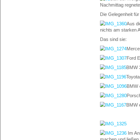
Nachmittag regnete
Die Gelegenheit für
Aus di
nichts am starken A
Das sind sie:
Merce
Ford 
BMW 3
Toyota
BMW e
Porsch
BMW 
Im Ans
machen und ließen