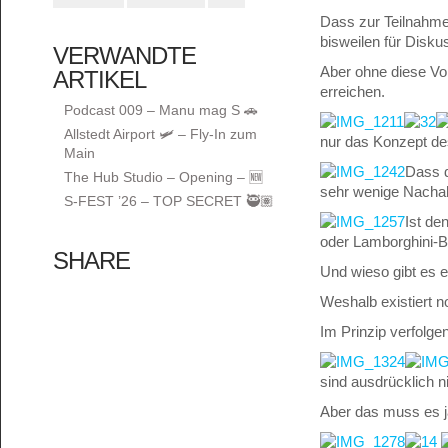
Dass zur Teilnahme
bisweilen für Disku
VERWANDTE
Aber ohne diese Vo
ARTIKEL
erreichen.
Podcast 009 – Manu mag S 🚗
Allstedt Airport 🛩️ – Fly-In zum
nur das Konzept de
Main
Dass d
The Hub Studio – Opening – 🆕
sehr wenige Nachah
S-FEST ’26 – TOP SECRET 🥷🏽
Ist de
oder Lamborghini-B
SHARE
Und wieso gibt es 
Weshalb existiert 
Im Prinzip verfolgen
sind ausdrücklich n
Aber das muss es j