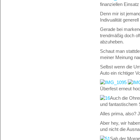
finanziellen Einsa
Denn mir ist jemand
Indivualität generel
Gerade bei markenof
trendmäßig doch of
abzuheben.
Schaut man stattde
meiner Meinung nach
Selbst wenn die Ums
Auto ein richtiger Vol
Überfest erneut ho
Auch die Ohren
und fantastischem S
Alles prima, also? J
Aber hey, wir haben
und nicht die Ausn
Sah der Morge