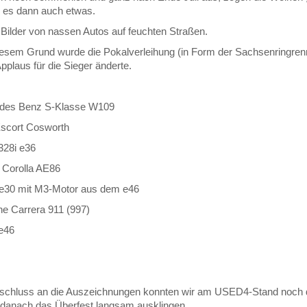
 es dann auch etwas.
 Bilder von nassen Autos auf feuchten Straßen.
esem Grund wurde die Pokalverleihung (in Form der Sachsenringrenn
pplaus für die Sieger änderte.
des Benz S-Klasse W109
Escort Cosworth
28i e36
 Corolla AE86
30 mit M3-Motor aus dem e46
e Carrera 911 (997)
e46
chluss an die Auszeichnungen konnten wir am USED4-Stand noch d
 danach das Überfest langsam ausklingen…