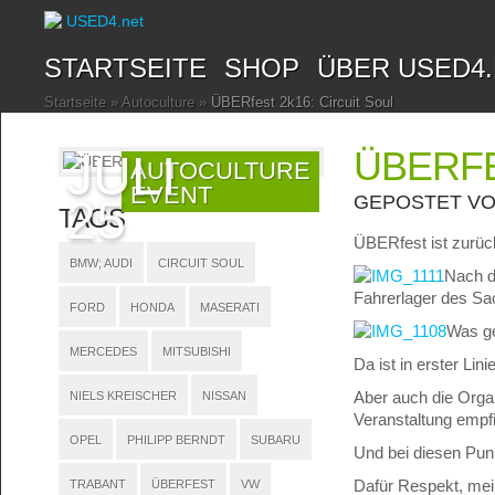
STARTSEITE
SHOP
ÜBER USED4
Startseite
»
Autoculture
»
ÜBERfest 2k16: Circuit Soul
ÜBERFE
JULI
AUTOCULTURE
EVENT
25
GEPOSTET V
TAGS
ÜBERfest ist zurüc
BMW; AUDI
CIRCUIT SOUL
Nach d
Fahrerlager des Sac
FORD
HONDA
MASERATI
Was ge
MERCEDES
MITSUBISHI
Da ist in erster Lin
Aber auch die Organ
NIELS KREISCHER
NISSAN
Veranstaltung empfi
OPEL
PHILIPP BERNDT
SUBARU
Und bei diesen Pun
Dafür Respekt, me
TRABANT
ÜBERFEST
VW