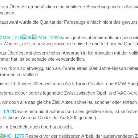
 am Überfest grundsätzlich eine bebilderte Bewerbung und ein Auswah
ssionen.
rauswahl würde die Qualität der Fahrzeuge einfach nicht das gewüns
Dabei geht es aber niemals um persönli
s Wagens, die Umsetzung sowie die optische und technische Qualitä
as Überfest mit diesem hohen Anspruch in Kombination mit der vol
mer hat, ist so schade wie verwunderlich.
nn wirklich so abwegig, sich als Fahrer eines 90er Jahre-Nissan nebe
remsen zu stellen?
eigentlich Animositäten zwischen Audi-Turbo-Quattro- und BMW-Sa
nochmal dieser bereits legendäre Zwist zwischen Opel- und VAG-Vere
 wir doch alle das gleiche Ziel: Autos schneller, schöner oder einfach
Dass einem nicht automatisch alles gefallen kann, ist selbstver
icht dieser Ascona C oder der Audi 200 gemeint).
a im Endeffekt auch überhaupt nicht.
Respekt vor der geleisteten Arbeit, der aufgewendeten