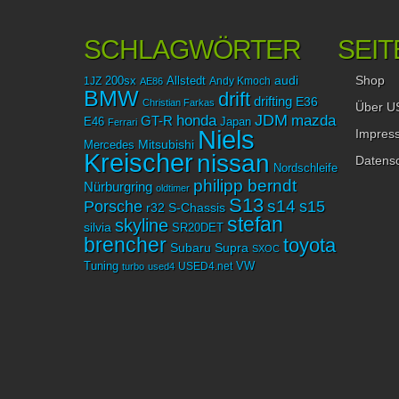
SCHLAGWÖRTER
SEIT
Shop
audi
1JZ
200sx
Allstedt
Andy Kmoch
AE86
BMW
drift
drifting
E36
Christian Farkas
Über U
JDM
mazda
honda
GT-R
Japan
E46
Ferrari
Niels
Impres
Mitsubishi
Mercedes
Kreischer
nissan
Datensc
Nordschleife
philipp berndt
Nürburgring
oldtimer
S13
Porsche
s14
s15
r32
S-Chassis
stefan
skyline
silvia
SR20DET
brencher
toyota
Subaru
Supra
SXOC
Tuning
USED4.net
VW
turbo
used4