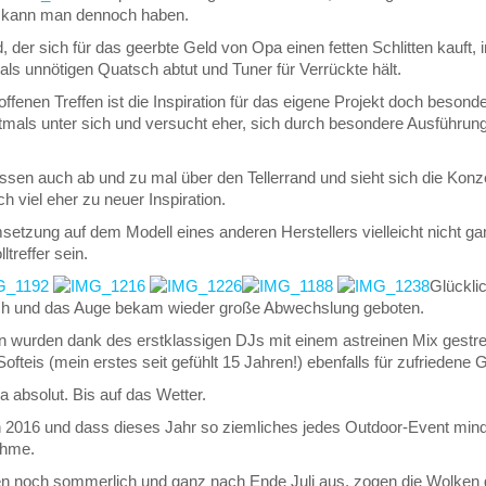
tz kann man dennoch haben.
, der sich für das geerbte Geld von Opa einen fetten Schlitten kauft,
l als unnötigen Quatsch abtut und Tuner für Verrückte hält.
fenen Treffen ist die Inspiration für das eigene Projekt doch besond
tmals unter sich und versucht eher, sich durch besondere Ausführ
ssen auch ab und zu mal über den Tellerrand und sieht sich die Kon
 viel eher zu neuer Inspiration.
etzung auf dem Modell eines anderen Herstellers vielleicht nicht ga
ltreffer sein.
Glücklic
ch und das Auge bekam wieder große Abwechslung geboten.
 wurden dank des erstklassigen DJs mit einem astreinen Mix gestrei
ofteis (mein erstes seit gefühlt 15 Jahren!) ebenfalls für zufriedene 
a absolut. Bis auf das Wetter.
 2016 und dass dieses Jahr so ziemliches jedes Outdoor-Event minde
ahme.
n noch sommerlich und ganz nach Ende Juli aus, zogen die Wolken 