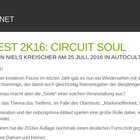
.NET
ST 2K16: CIRCUIT SOUL
ON
NIELS KREISCHER
AM 25 JULI, 2016 IN
AUTOCUL
k!
er kreativen Pause im letzten Jahr gab es nun ein Wiedersehen mit a
hsenrings, der damit auch gleichzeitig Namensgeber der diesjährigen
nau macht aber die „Seele“ einer solchen Veranstaltung aus?
ie das Thema das Treffens, im Falle des Überfests: „Markenoffenheit, Q
isation und der reibungslose Ablauf spielen eine große Rolle dabei,
ndet.
kten hat die 2016er Auflage nochmals einen deutlichen Fortschritt g
ine Damen und Herren.