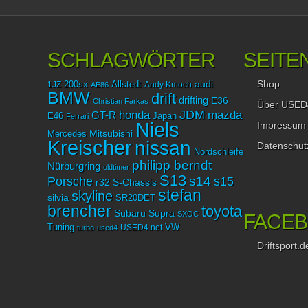
SCHLAGWÖRTER
SEITE
Shop
audi
1JZ
200sx
Allstedt
Andy Kmoch
AE86
BMW
drift
drifting
E36
Christian Farkas
Über USED
JDM
mazda
honda
GT-R
Japan
E46
Ferrari
Niels
Impressum
Mitsubishi
Mercedes
Kreischer
nissan
Datenschut
Nordschleife
philipp berndt
Nürburgring
oldtimer
S13
Porsche
s14
s15
r32
S-Chassis
stefan
skyline
silvia
SR20DET
brencher
toyota
Subaru
Supra
SXOC
FACE
Tuning
USED4.net
VW
turbo
used4
Driftsport.d