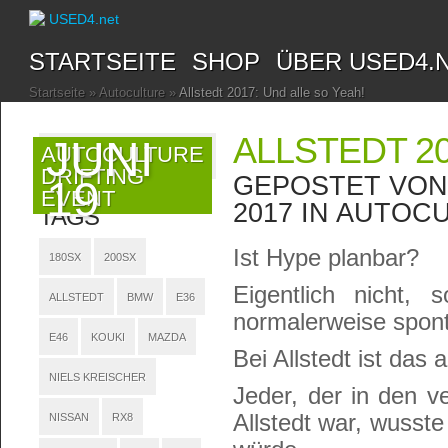
STARTSEITE
SHOP
ÜBER USED4.
Startseite
»
Autoculture
»
Allstedt 2017: Und alle so Yeah!
ALLSTEDT 20
JUNI
AUTOCULTURE
DRIFTING
GEPOSTET VO
19
EVENT
2017 IN
AUTOCU
TAGS
Ist Hype planbar?
180SX
200SX
Eigentlich nicht,
ALLSTEDT
BMW
E36
normalerweise spon
E46
KOUKI
MAZDA
Bei Allstedt ist das 
NIELS KREISCHER
Jeder, der in den v
Allstedt war, wusste
NISSAN
RX8