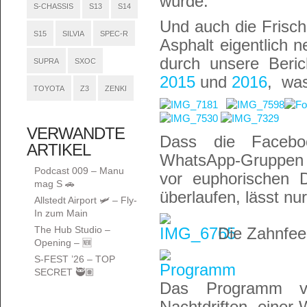
würde.
S-CHASSIS
S13
S14
Und auch die Frischl
S15
SILVIA
SPEC-R
Asphalt eigentlich n
durch unsere Beric
SUPRA
SXOC
2015
und
2016
, wa
TOYOTA
Z3
ZENKI
VERWANDTE
Dass die Facebo
ARTIKEL
WhatsApp-Gruppen 
Podcast 009 – Manu
vor euphorischen 
mag S 🚗
überlaufen, lässt nu
Allstedt Airport 🛩️ – Fly-
In zum Main
The Hub Studio –
Die Zahnfee
Opening – 🆕
S-FEST ’26 – TOP
SECRET 🥷🏽
Das Programm vo
Nachtdriften, einer 