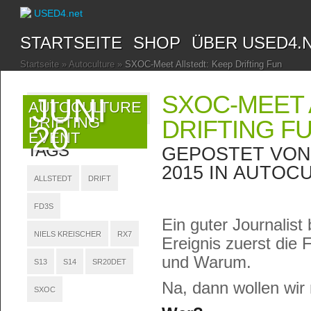
STARTSEITE
SHOP
ÜBER USED4.
Startseite
»
Autoculture
»
SXOC-Meet Allstedt: Keep Drifting Fun
SXOC-MEET 
JUNI
AUTOCULTURE
DRIFTING
DRIFTING F
20
EVENT
TAGS
GEPOSTET VO
2015 IN
AUTOCU
ALLSTEDT
DRIFT
FD3S
Ein guter Journalist
NIELS KREISCHER
RX7
Ereignis zuerst di
und Warum.
S13
S14
SR20DET
Na, dann wollen wir
SXOC