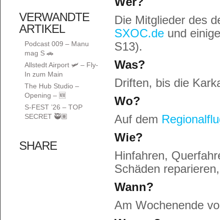
Wer?
VERWANDTE
Die Mitglieder des
ARTIKEL
SXOC.de
und einig
Podcast 009 – Manu
S13).
mag S 🚗
Was?
Allstedt Airport 🛩️ – Fly-
In zum Main
Driften, bis die Kark
The Hub Studio –
Opening – 🆕
Wo?
S-FEST ’26 – TOP
SECRET 🥷🏽
Auf dem
Regionalflu
Wie?
SHARE
Hinfahren, Querfahr
Schäden reparieren,
Wann?
Am Wochenende vom