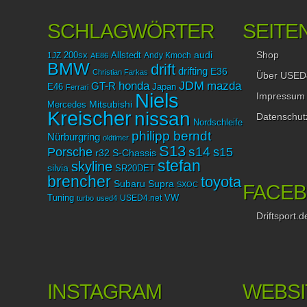
SCHLAGWÖRTER
SEITE
Shop
audi
1JZ
200sx
Allstedt
Andy Kmoch
AE86
BMW
drift
drifting
E36
Christian Farkas
Über USED
JDM
mazda
honda
GT-R
Japan
E46
Ferrari
Niels
Impressum
Mitsubishi
Mercedes
Kreischer
nissan
Datenschut
Nordschleife
philipp berndt
Nürburgring
oldtimer
S13
Porsche
s14
s15
r32
S-Chassis
stefan
skyline
silvia
SR20DET
brencher
toyota
Subaru
Supra
SXOC
FACE
Tuning
USED4.net
VW
turbo
used4
Driftsport.d
INSTAGRAM
WEBSI