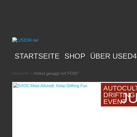
STARTSEITE
SHOP
ÜBER USED4
Startseite
»
Artikel getaggt mit
"
FD3S"
AUTOCUL
JU
DRIFTING
EVENT