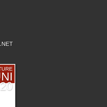
.NET
TURE
NI
20