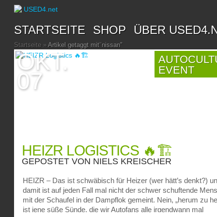
STARTSEITE
SHOP
ÜBER USED4.
Startseite
»
Artikel getaggt mit
"
nissan"
OKT.
AUTOCULT
EVENT
07
HEIZR LOGISTICS 🔥🏗️
GEPOSTET VON
NIELS KREISCHER
HEIZR – Das ist schwäbisch für Heizer (wer hätt’s denkt?) u
damit ist auf jeden Fall mal nicht der schwer schuftende Men
mit der Schaufel in der Dampflok gemeint. Nein, „herum zu h
ist jene süße Sünde, die wir Autofans alle irgendwann mal