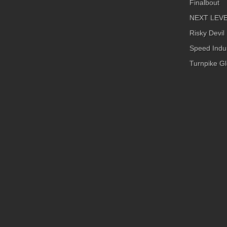
Finalbout
es in den Hallen und auf dem Hof genügend. Und sogar eine
NEXT LEVEL
Lagerbox bietet das Gelände, das den cleanen und aufgeräu
Look in den Hallen erklärt. Ein Platz für die vielen Autoteile, d
Risky Devil
sicher irgendann noch brauchen wird und deshalb nicht verka
Speed Indus
(„Nee, geht echt nicht,“) oder gar wegwerfen („Das wird
irgendwann noch was wert sein!“) kann. Ein weiterer Anlass
Turnpike Gl
unseres Besuchs war übrigens das Sundowner-Event in Ham
aber dazu in Kürze mehr auf USED4.net. Bis dahin möchten 
den Besuch bei Nightspeed mit einigen Bildern der gemeins
Ausfahrt zum Sundowner beenden. Vielen Dank, dass wir da 
durften. 💚 Bilder: Niels Kreischer – USED4.netDominik Jahn
Nightspeed Text:Niels Kreischer –...