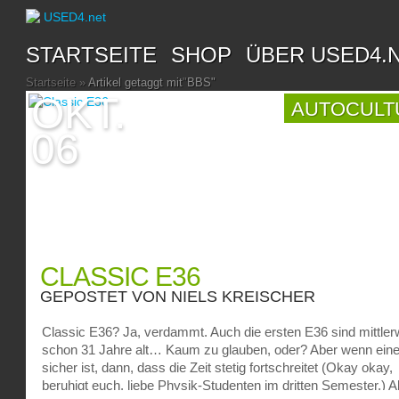
STARTSEITE
SHOP
ÜBER USED4.
Startseite
»
Artikel getaggt mit
"
BBS"
OKT.
AUTOCULT
06
CLASSIC E36
GEPOSTET VON
NIELS KREISCHER
Classic E36? Ja, verdammt. Auch die ersten E36 sind mittler
schon 31 Jahre alt… Kaum zu glauben, oder? Aber wenn ein
sicher ist, dann, dass die Zeit stetig fortschreitet (Okay okay,
beruhigt euch, liebe Physik-Studenten im dritten Semester.) A