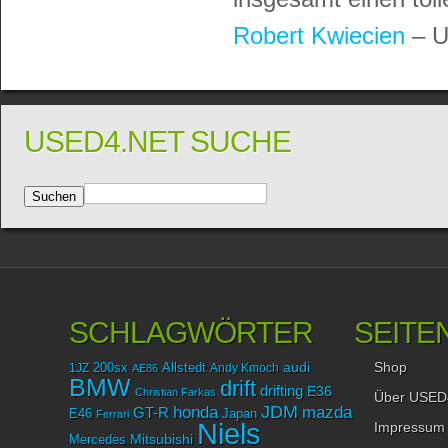
Robert Kwiecien
– U
USED4.NET SUCHE
SCHLAGWÖRTER
SEITE
Shop
audi
1JZ
200sx
Allstedt
Andy Kmoch
AE86
BMW
drift
drifting
E36
Christian Farkas
Über USED
JDM
mazda
honda
GT-R
Japan
E46
Ferrari
Niels
Impressum
Mitsubishi
Mercedes