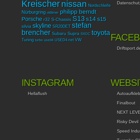
Kreischer
nissan
Datenschut
Nordschleife
philipp berndt
Nürburgring
oldtimer
S13
Porsche
s14
s15
r32
S-Chassis
stefan
skyline
silvia
SR20DET
brencher
toyota
Subaru
Supra
SXOC
FACE
Tuning
USED4.net
VW
turbo
used4
Driftsport.d
INSTAGRAM
WEBSI
Hellaflush
Autoaufkle
Finalbout
NEXT LEVEL
Risky Devil
Speed Indus