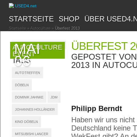
STARTSEITE
SHOP
ÜBER USED4.
Startseite
»
Autoculture
»
Überfest 2013
ÜBERFEST 2
MAI
AUTOCULTURE
EVENT
GEPOSTET VO
06
TAGS
2013 IN
AUTOCU
AUTOTREFFEN
DÖBELN
DOMINIK JAHNKE
JDM
Philipp Berndt
JOHANNES HOLLÄNDER
Haben wir uns nicht 
KINO DÖBELN
Deutschland keine T
MITSUBISHI LANCER
WekFest gibt? An de