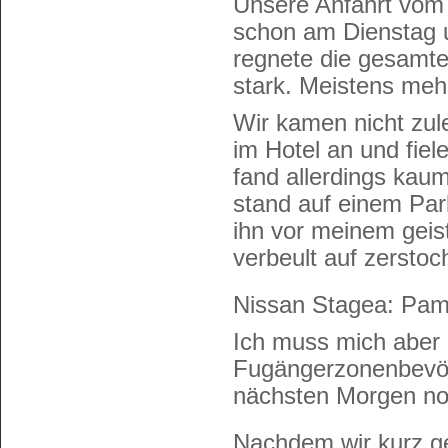
Unsere Anfahrt vom
schon am Dienstag u
regnete die gesamt
stark. Meistens meh
Wir kamen nicht zul
im Hotel an und fiel
fand allerdings kau
stand auf einem Par
ihn vor meinem geis
verbeult auf zersto
Nissan Stagea: P
Ich muss mich aber 
Fugängerzonenbevöl
nächsten Morgen noc
Nachdem wir kurz g