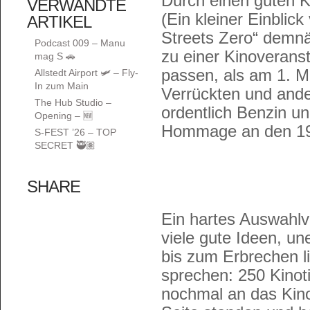
Durch einen guten K
VERWANDTE
(Ein kleiner Einblic
ARTIKEL
Streets Zero“ demnä
Podcast 009 – Manu
zu einer Kinoverans
mag S 🚗
passen, als am 1. M
Allstedt Airport 🛩️ – Fly-
In zum Main
Verrückten und and
The Hub Studio –
ordentlich Benzin un
Opening – 🆕
Hommage an den 19.
S-FEST ’26 – TOP
SECRET 🥷🏽
SHARE
Ein hartes Auswahlv
viele gute Ideen, u
bis zum Erbrechen l
sprechen: 250 Kinoti
nochmal an das Kino