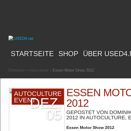
STARTSEITE
SHOP
ÜBER USED4.
Startseite
»
Autoculture
»
Essen Motor Show 2012
ESSEN MOT
AUTOCULTURE
DEZ.
EVENT
2012
05
GEPOSTET VON
DOMINI
2012 IN
AUTOCULTURE
,
Essen Motor Show 2012