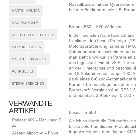
Rasselbande mit der Quertreiberei
bei den Edeltunern, wie z.B. Brabus
MARTIN MONTAG
MAX PISCHKALE
Brabus B63 – 620 Widestar
NEED FOR SPEED GT86-X
In der nächsten Halle fand ich au
Lieblinge, den Lexus Prototyp „TS
Motorsportabteilung namens TMG. 
NIELS KREISCHER
Autobahnboliden lässt einen nur s
man zieht unwillkürlich Parallelen 
NISSAN
PORSCHE
aus Ingolstadt. Ein 5L V8 Bi-Turb
an der Hinterachse und beschleun
RUHRGEBIET
in 3,9 Sekunden auf Tempo 100. Sc
dank eines 8-Gang-Automatikgetri
STEFAN BRENCHER
Keramik Bremsanlage aus dem Haus
Bremskraft. Vergleich Audi RS6 ’1
und ebenfalls 3,9 Sek von 0-100 km
VERWANDTE
ARTIKEL
Lexus TS-650
Podcast 009 – Manu mag S
Als ich so durch die Oldtimerhalle
🚗
Blicke sofort an diesem Prachtstück
Ingenieurskunst, dem Jaguar XJ22
Allstedt Airport 🛩️ – Fly-In