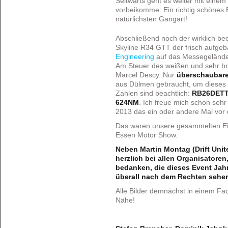
Seitwärts geht es weiter mit einem
vorbeikomme: Ein richtig schönes
natürlichsten Gangart!
Abschließend noch der wirklich b
Skyline R34 GTT der frisch aufg
Engineering
auf das Messegelände 
Am Steuer des weißen und sehr bre
Marcel Descy. Nur
überschaubar
aus Dülmen gebraucht, um dieses 
Zahlen sind beachtlich:
RB26DETT 
624NM
. Ich freue mich schon sehr
2013 das ein oder andere Mal vo
Das waren unsere gesammelten Ein
Essen Motor Show.
Neben Martin Montag (Drift Uni
herzlich bei allen Organisatoren
bedanken, die dieses Event Jahr
überall nach dem Rechten sehe
Alle Bilder demnächst in einem Fa
Nähe!