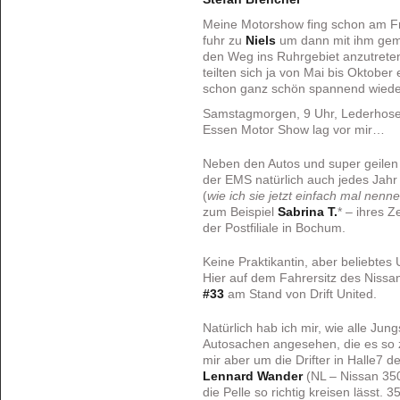
Meine Motorshow fing schon am Fr
fuhr zu
Niels
um dann mit ihm g
den Weg ins Ruhrgebiet anzutrete
teilten sich ja von Mai bis Oktobe
schon ganz schön spannend wieder
Samstagmorgen, 9 Uhr, Lederhose s
Essen Motor Show lag vor mir…
Neben den Autos und super geilen 
der EMS natürlich auch jedes Jahr 
(
wie ich sie jetzt einfach mal nenne
zum Beispiel
Sabrina T.
* – ihres Z
der Postfiliale in Bochum.
Keine Praktikantin, aber beliebte
Hier auf dem Fahrersitz des Nissa
#33
am Stand von Drift United.
Natürlich hab ich mir, wie alle Jun
Autosachen angesehen, die es so 
mir aber um die Drifter in Halle7 d
Lennard Wander
(NL – Nissan 350
die Pelle so richtig kreisen lässt