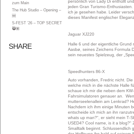
persönlich von Lady Di enthüllt u
zum Main
jeden Gran Turismo-Enthusiasten. E
The Hub Studio – Opening –
ich je gesehen habe. Leider versc
🆕
dieses Manifest englischer Eleganz
S-FEST ’26 – TOP SECRET
🥷🏽
Jaguar XJ220
Halle 6 und der eigentliche Grund
SHARE
Aasbø, seines Zeichens Formula D
sein neuestes Spielzeug, der „Spe
Speedhunters 86-X
Auto vorhanden, Fredric nicht. Di
welche mich in die nächste Halle füh
schaue ich mir die neben dem KW-
Fahrsimulatoren genauer an. We
mutterseelenallein am Lenkrad? He
Nachdem ich ihm einige Minuten 
entscheide ich mich an ihn ranzutr
whats up man?“, er sieht mein T-Shi
USED4? Cool name, is it a blog?“ 
Smalltalk beginnt. Schlussendlich g
der Hoffnung ihn bald auf seinem 