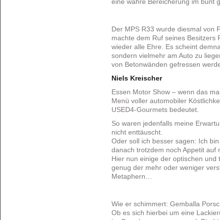
eine wahre Bereicherung im bunt g
Der MPS R33 wurde diesmal von Ph
machte dem Ruf seines Besitzers 
wieder alle Ehre. Es scheint demn
sondern vielmehr am Auto zu liege
von Betonwänden gefressen werd
Niels Kreischer
Essen Motor Show – wenn das mal
Menü voller automobiler Köstlichk
USED4-Gourmets bedeutet.
So waren jedenfalls meine Erwartu
nicht enttäuscht.
Oder soll ich besser sagen: Ich bin
danach trotzdem noch Appetit auf 
Hier nun einige der optischen und
genug der mehr oder weniger vers
Metaphern…
Wie er schimmert: Gemballa Pors
Ob es sich hierbei um eine Lackier