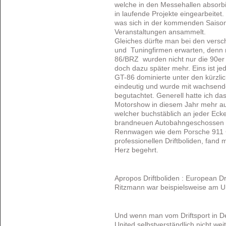
welche in den Messehallen absorb
in laufende Projekte eingearbeitet
was sich in der kommenden Saison
Veranstaltungen ansammelt.
Gleiches dürfte man bei den vers
und Tuningfirmen erwarten, denn 
86/BRZ wurden nicht nur die 90er 
doch dazu später mehr. Eins ist jede
GT-86 dominierte unter den kürzli
eindeutig und wurde mit wachsend
begutachtet. Generell hatte ich da
Motorshow in diesem Jahr mehr auf
welcher buchstäblich an jeder Ecke
brandneuen Autobahngeschossen d
Rennwagen wie dem Porsche 911 C
professionellen Driftboliden, fand
Herz begehrt.
Apropos Driftboliden : European Dr
Ritzmann war beispielsweise am Un
Und wenn man vom Driftsport in Deut
United selbstverständlich nicht weit