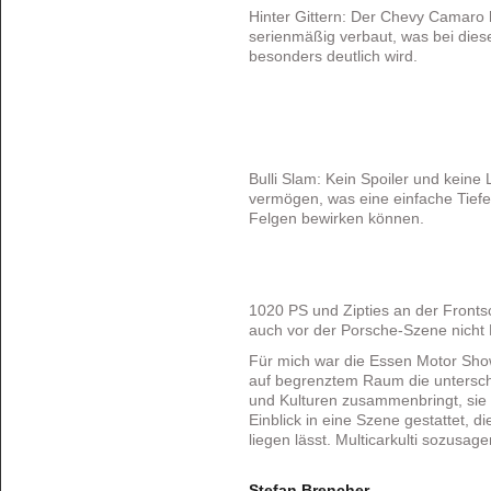
Hinter Gittern: Der Chevy Camaro h
serienmäßig verbaut, was bei di
besonders deutlich wird.
Bulli Slam: Kein Spoiler und keine
vermögen, was eine einfache Tiefe
Felgen bewirken können.
1020 PS und Zipties an der Frontsc
auch vor der Porsche-Szene nicht 
Für mich war die Essen Motor Show 
auf begrenztem Raum die unterschi
und Kulturen zusammenbringt, sie
Einblick in eine Szene gestattet, di
liegen lässt. Multicarkulti sozusage
Stefan Brencher