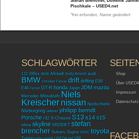
Stefan Brencher, Dominik Jahnke
Pischkale – USED4.net
*frei erfunden, Name geändert
SCHLAGWÖRTER
SEITE
audi
Shop
1JZ
200sx
Allstedt
Andy Kmoch
AE86
BMW
drift
drifting
E36
Christian Farkas
Über USED4
JDM
mazda
honda
GT-R
Japan
E46
Ferrari
Niels
Impressum
Mitsubishi
Mercedes
Kreischer
nissan
Datenschutz
Nordschleife
philipp berndt
Nürburgring
oldtimer
S13
Porsche
s14
s15
r32
S-Chassis
stefan
skyline
silvia
SR20DET
brencher
toyota
Subaru
Supra
SXOC
FACE
Tuning
USED4.net
VW
turbo
used4