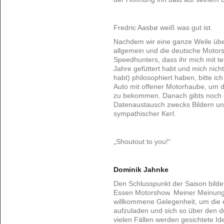
Fredric Aasbø weiß was gut ist.
Nachdem wir eine ganze Weile über
allgemein und die deutsche Motor
Speedhunters, dass ihr mich mit t
Jahre gefüttert habt und mich nich
habt) philosophiert haben, bitte ic
Auto mit offener Motorhaube, um 
zu bekommen. Danach gibts noch 
Datenaustausch zwecks Bildern un
sympathischer Kerl.
„Shoutout to you!“
Dominik Jahnke
Den Schlusspunkt der Saison bilde
Essen Motorshow. Meiner Meinung 
willkommene Gelegenheit, um die
aufzuladen und sich so über den du
vielen Fällen werden gesichtete 