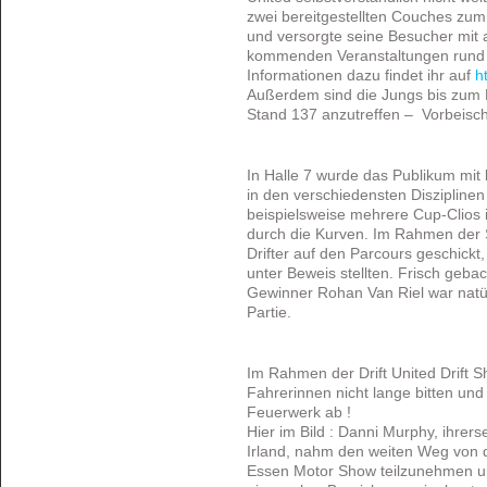
zwei bereitgestellten Couches zum
und versorgte seine Besucher mit a
kommenden Veranstaltungen rund u
Informationen dazu findet ihr auf
h
Außerdem sind die Jungs bis zum 
Stand 137 anzutreffen – Vorbeisch
In Halle 7 wurde das Publikum mit
in den verschiedensten Disziplinen
beispielsweise mehrere Cup-Clios 
durch die Kurven. Im Rahmen der 
Drifter auf den Parcours geschickt
unter Beweis stellten. Frisch geba
Gewinner Rohan Van Riel war natür
Partie.
Im Rahmen der Drift United Drift S
Fahrerinnen nicht lange bitten und 
Feuerwerk ab !
Hier im Bild : Danni Murphy, ihrerse
Irland, nahm den weiten Weg von d
Essen Motor Show teilzunehmen und