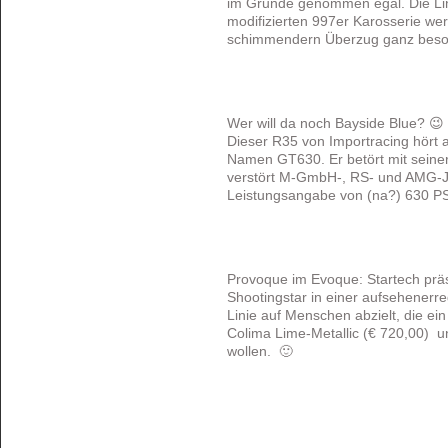
im Grunde genommen egal. Die Lin
modifizierten 997er Karosserie we
schimmendern Überzug ganz beson
Wer will da noch Bayside Blue? 😉
Dieser R35 von Importracing hört 
Namen GT630. Er betört mit seiner
verstört M-GmbH-, RS- und AMG-Jü
Leistungsangabe von (na?) 630 PS
Provoque im Evoque: Startech präs
Shootingstar in einer aufsehenerr
Linie auf Menschen abzielt, die ei
Colima Lime-Metallic (€ 720,00) 
wollen. 🙂