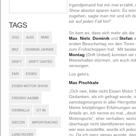
Irgendjemand hat mir mal erzählt,
Show absolut sparen kann. Es würd
zugehen, sagte man mir und ich da
wir auf jeden Fall hin!
“
TAGS
So kam es, dass sich mehr als die
2012
AUDI
BMW
Max
,
Niels
,
Dominik
und
Stefan
ersten Besuchertag vor den Toren
zum Frühschoppen traf. Mit beste
BRZ
DOMINIK JAHNKE
Montag
(Drift United) konnten wir
Messehallen stürmen, um euch mit
DRIFT
DRIFT UNITED
versorgen.
EMS
ESSEN
Los geht’s:
Max Pischkale
ESSEN MOTOR SHOW
„Och nee, bitte nicht Essen Motor
Gedanken, als ich gefragt wurde, 
FREDRIC AASBØ
samstagmorgens in aller Herrgottsf
Meine letztjährigen Erfahrungen 
GEMBALLA
GT 86
Anteils an, ich nenne es mal, „deu
Motorsports“, eher verhalten, womit
IDECON
IMPORTRACING
überhaupt nicht identifizieren kan
wer was ausstellte, wurde ich jedoc
LAND ROVER
zu. Da ich ganz genau wusste, das