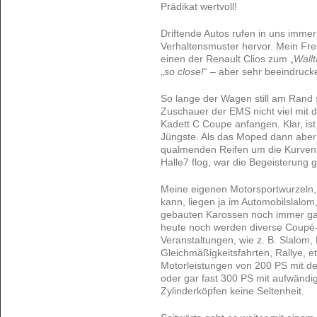
Prädikat wertvoll!
Driftende Autos rufen in uns imme
Verhaltensmuster hervor. Mein Fr
einen der Renault Clios zum „
Wall
„
so close!
“ – aber sehr beeindruck
So lange der Wagen still am Rand 
Zuschauer der EMS nicht viel mit 
Kadett C Coupe anfangen. Klar, ist
Jüngste. Als das Moped dann abe
qualmenden Reifen um die Kurven 
Halle7 flog, war die Begeisterung 
Meine eigenen Motorsportwurzeln
kann, liegen ja im Automobilslalom
gebauten Karossen noch immer ga
heute noch werden diverse Coupé-
Veranstaltungen, wie z. B. Slalom,
Gleichmäßigkeitsfahrten, Rallye, et
Motorleistungen von 200 PS mit de
oder gar fast 300 PS mit aufwänd
Zylinderköpfen keine Seltenheit.