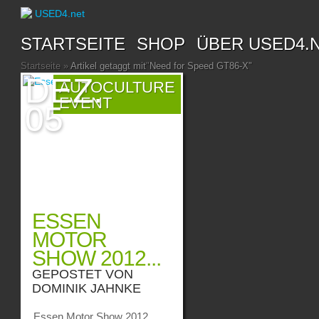
STARTSEITE
SHOP
ÜBER USED4.
Startseite
»
Artikel getaggt mit
"
Need for Speed GT86-X"
DEZ.
AUTOCULTURE
EVENT
05
ESSEN
MOTOR
SHOW 2012...
GEPOSTET VON
DOMINIK JAHNKE
Essen Motor Show 2012