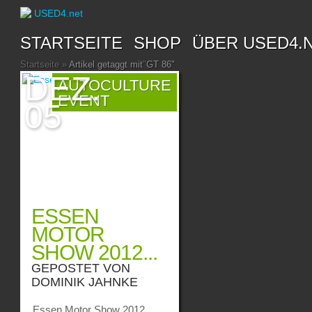
STARTSEITE
SHOP
ÜBER USED4.
Startseite
»
Artikel getaggt mit
"
GT 86"
DEZ.
AUTOCULTURE
EVENT
05
ESSEN
MOTOR
SHOW 2012...
GEPOSTET VON
DOMINIK JAHNKE
Essen Motor Show 2012