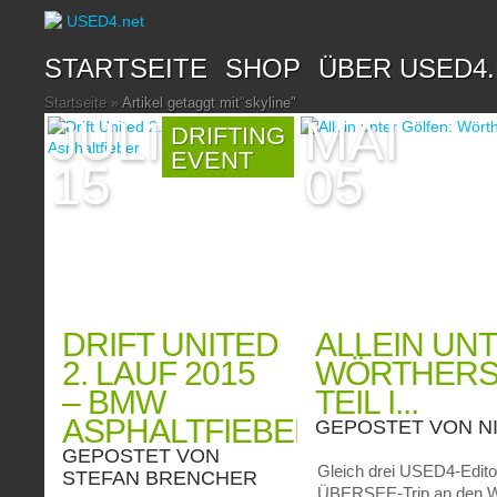
STARTSEITE
SHOP
ÜBER USED4
Startseite
»
Artikel getaggt mit
"
skyline"
JULI
MAI
DRIFTING
EVENT
15
05
DRIFT UNITED
ALLEIN UN
2. LAUF 2015
WÖRTHERSE
– BMW
TEIL I...
ASPHALTFIEBER...
GEPOSTET VON
N
GEPOSTET VON
Gleich drei USED4-Edito
STEFAN BRENCHER
ÜBERSEE-Trip an den Wör