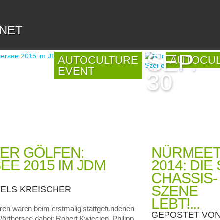
.NET
SEP.
AUTOCULTURE
AUTOCU
EVENT
30
TER GÖLFEN:
NÜRMEE
E 2015 IM JDM
2014: DIE 
CHASSIS-
SZENE
IELS KREISCHER
LEBT!...
ren waren beim erstmalig stattgefundenen
GEPOSTET VO
thersee dabei: Robert Kwiecien, Philipp