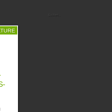
LTURE
T
S-
N