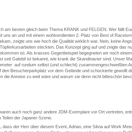
och am besten gleich beim Thema KRANK und FELGEN. Wer fällt Euch 
 mit uns an und mit einem wohlverdienten 2. Platz von Best of Raceis
ekam, zeigte uns wie hoch die Qualität wirklich war. Nein, keine An
K Töpferkursarbeiten steckten. Das Konzept ging auf und zeigte das n
gekommen ist. Als krasses Gegenbeispiel begegneten wir noch eine
t seit Gatebil ist bekannt, wie krank die Skandinavier sind. Unser 
Kilometer auf rundum selbst (und schlecht) zusammengeschweißten 
uf den Besucherparkplatz vor dem Gelände und schockierte gewollt die
n die Anreise zu weit wäre und warum sie denn nicht bitteschön bev
 waren auch noch ganz andere JDM-Exemplare vor Ort vertreten, e
n Teilen der Japaner-Szene.
, dass der Herr über diesem Event, Adrian, eine Silvia auf Work Meist