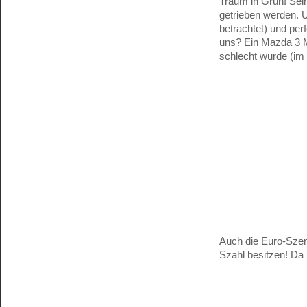
Traum in Grün! Sei
getrieben werden. 
betrachtet) und per
uns? Ein Mazda 3 M
schlecht wurde (im 
Auch die Euro-Szen
Szahl besitzen! Da k