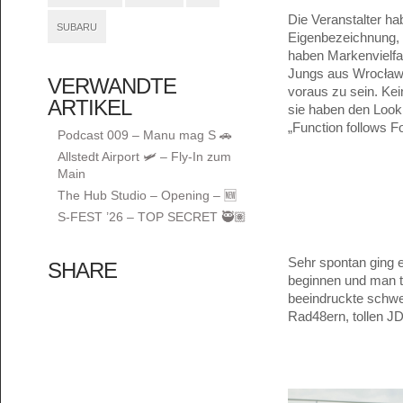
Die Veranstalter h
SUBARU
Eigenbezeichnung, h
haben Markenvielfal
Jungs aus Wrocław 
VERWANDTE
voraus zu sein. Ke
ARTIKEL
sie haben den Look 
„Function follows F
Podcast 009 – Manu mag S 🚗
Allstedt Airport 🛩️ – Fly-In zum
Main
The Hub Studio – Opening – 🆕
S-FEST ’26 – TOP SECRET 🥷🏽
Sehr spontan ging 
SHARE
beginnen und man tr
beeindruckte schwe
Rad48ern, tollen 