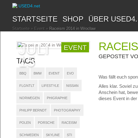
STARTSEITE
SHOP
ÜBER USED4
Startseite
»
Event
»
Raceism 2014 in Wrocław
RACEIS
JULI
EVENT
15
GEPOSTET V
TAGS
BBQ
BMW
EVENT
EVO
Was fällt euch spon
Alles klar. Soviel 
FLGNTLT
LIFESTYLE
NISSAN
Anschein hat, bewe
dieses Event in der
NORWEGEN
PHIGRAPHIE
PHILIPP BERNDT
PHOTOGRAPHY
POLEN
PORSCHE
RACEISM
SCHWEDEN
SKYLINE
STI