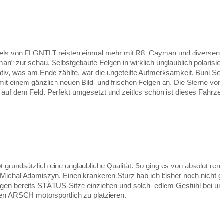
ls von FLGNTLT reisten einmal mehr mit R8, Cayman und diversen 
man“ zur schau. Selbstgebaute Felgen in wirklich unglaublich polaris
gativ, was am Ende zählte, war die ungeteilte Aufmerksamkeit. Buni
te mit einem gänzlich neuen Bild und frischen Felgen an. Die Sterne 
auf dem Feld. Perfekt umgesetzt und zeitlos schön ist dieses Fahrzeug
grundsätzlich eine unglaubliche Qualität. So ging es von absolut re
Michał Adamiszyn. Einen krankeren Sturz hab ich bisher noch nicht 
gen bereits STÄTUS-Sitze einziehen und solch edlem Gestühl bei u
en ARSCH motorsportlich zu platzieren.