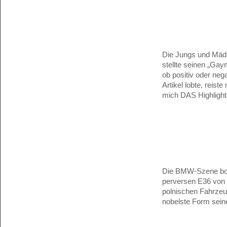
Die Jungs und Mäde
stellte seinen „Gay
ob positiv oder ne
Artikel lobte, reis
mich DAS Highlight 
Die BMW-Szene bot 
perversen E36 von 
polnischen Fahrzeu
nobelste Form sein