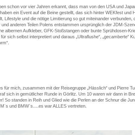
aben schon vor vier Jahren erkannt, dass man von den USA und Japan
aben ein Event auf die Beine gestellt, das sich hinter WEKfest und
t, Lifestyle und die nötige Limitierung so gut miteinander verbunden,
und anderen Teilen Polens entstammen ursprünglich der JDM-Szene,
ine albernen Aufkleber, GFK-Stoßstangen oder bunte Sprühdosen-Kr
für sich selbst interpretiert und daraus „Ultraflushe“, „gecamberte
orm“.
es für mich, zusammen mit der Reisegruppe „Hässlich“ und Pierre Tuc
af sich in gemütlicher Runde in Görlitz. Um 10 waren wir dann in B
r! So standen in Reih und Glied wie die Perlen an der Schnur die 
JDM´s und BMW´s….es war ALLES vertreten.