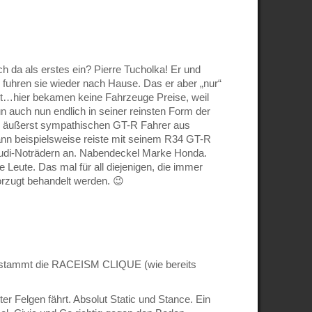
da als erstes ein? Pierre Tucholka! Er und
m fuhren sie wieder nach Hause. Das er aber „nur“
gst…hier bekamen keine Fahrzeuge Preise, weil
un auch nun endlich in seiner reinsten Form der
m äußerst sympathischen GT-R Fahrer aus
Mann beispielsweise reiste mit seinem R34 GT-R
Audi-Noträdern an. Nabendeckel Marke Honda.
 Leute. Das mal für all diejenigen, die immer
orzugt behandelt werden. 😉
ntstammt die RACEISM CLIQUE (wie bereits
er Felgen fährt. Absolut Static und Stance. Ein