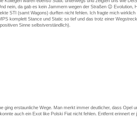
ne Kollegen waren ebenso Static unterwegs und zeigten uns wie DelS
Und nein, da gab es kein Jammern wegen der Straßen 😉 Evolution, 
fekte STI (samt Wagons) durften nicht fehlen. Ich fragte mich wirkl
PS komplett Stance und Static so tief und das trotz einer Wegstrec
positiven Sinne selbstverständlich).
e ging erstaunliche Wege. Man merkt immer deutlicher, dass Opel 
onnte auch ein Exot like Polski Fiat nicht fehlen. Entfernt erinnert e