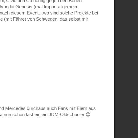
ol, Civic und Co richtig gegen den Boden
Hyundai Genesis (mal Import allgemein
ich nach diesem Event…wo sind solche Projekte bei
ke (mit Fähre) von Schweden, das selbst mir
und Mercedes durchaus auch Fans mit Eiern aus
r ja nun schon fast ein ein JDM-Oldschooler 😉