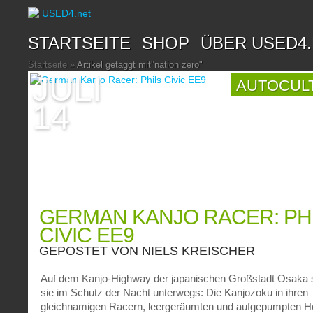
STARTSEITE
SHOP
ÜBER USED4
Startseite
»
Artikel getaggt mit
"
nation zero"
JULI
AUTOCUL
14
GERMAN KANJO RACER: PH
CIVIC EE9
GEPOSTET VON
NIELS KREISCHER
Auf dem Kanjo-Highway der japanischen Großstadt Osaka 
sie im Schutz der Nacht unterwegs: Die Kanjozoku in ihren
gleichnamigen Racern, leergeräumten und aufgepumpten 