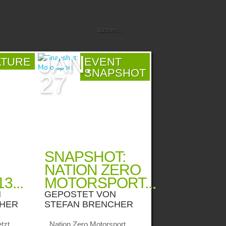
JAN.
LTURE
EVENT
SNAPSHOT
27
SNAPSHOT:
NATION ZERO
3...
MOTORSPORT...
N
GEPOSTET VON
CHER
STEFAN BRENCHER
tzt
Nation Zero Motorsport