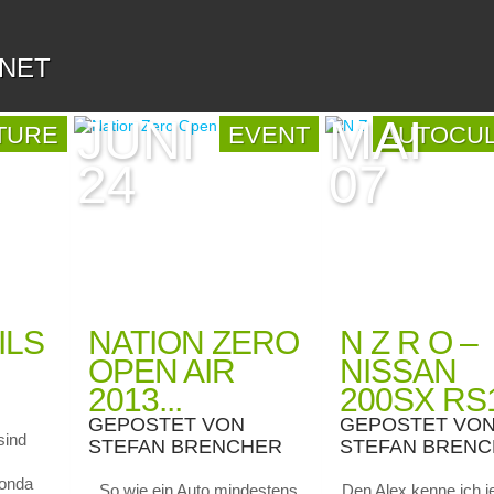
.NET
JUNI
MAI
TURE
EVENT
AUTOCU
24
07
ILS
NATION ZERO
N Z R O –
OPEN AIR
NISSAN
2013...
200SX RS1
GEPOSTET VON
GEPOSTET VO
sind
STEFAN BRENCHER
STEFAN BREN
Honda
So wie ein Auto mindestens
Den Alex kenne ich je