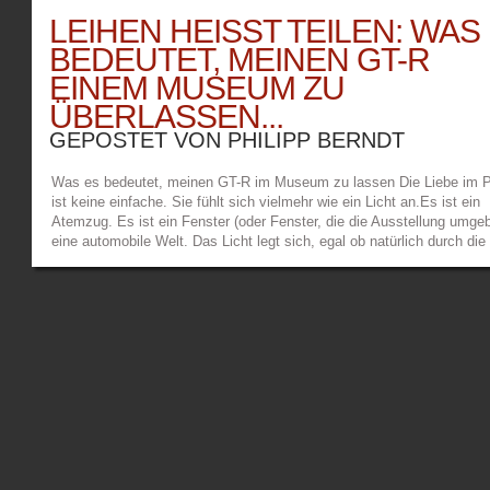
LEIHEN HEISST TEILEN: WAS E
EDEUTET, MEINEN GT-R E
INEM MUSEUM ZU Ü
BERLASSEN...
GEPOSTET VON
PHILIPP BERNDT
Was es bedeutet, meinen GT-R im Museum zu lassen Die Liebe im
ist keine einfache. Sie fühlt sich vielmehr wie ein Licht an.Es ist ein
Atemzug. Es ist ein Fenster (oder Fenster, die die Ausstellung umgeb
eine automobile Welt. Das Licht legt sich, egal ob natürlich durch die
Sonne oder aus den perfekt inszenierten LEDs wie Staub auf eine
Schallplatte, lässt die Konturen weicher wirken und gibt dem Raum un
den darin befindlichen Exponaten einen Puls. Und plötzlich klingt hie
R32 Skyline GT-R etwas anders. Nicht lauter, sondern klarer. Fast so
hätte das Museum ihm eine neue Stimme gegeben, ohne ihm die St
zu nehmen. Als Jean Pierre mich im Dezember fragte, ob ich ihm me
GT-R leihen würde, musste ich nicht überlegen. Weil es keine
Selbstverständlichkeit ist, für Arbeit, Leidenschaft und Haltung gese
werden. Und GENAU deshalb ist dies für mich eine Selbstverständlic
zu teilen. Stolz war da, klar. Ein bisschen Scham auch. Man fragt sic
das Auto wirklich perfekt genug? Entspricht es den Erwartungen? Ab
vielleicht ist das die falsche Frage. Vielleicht geht es darum, dass 