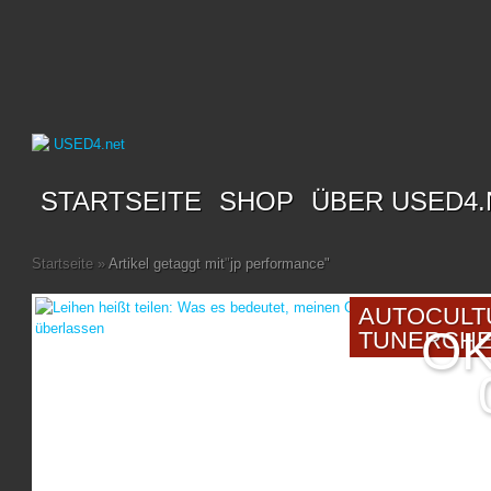
STARTSEITE
SHOP
ÜBER USED4.
Startseite
»
Artikel getaggt mit
"
jp performance"
AUTOCULT
OK
TUNERCH