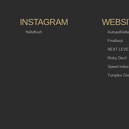
Artikel steht bereits in den Startlöchern. Uns hat es wie immer gefall
wer die Gelegenheit hat, den Hallen einen Besuch abzustatten, sollte
nutzen und sich ausgiebig umsehen. Ein einziger Tag reicht mittlerwe
schon fast nicht mehr, um sich einen echten Überblick über das geb
INSTAGRAM
WEBSI
Spektakel zu verschaffen. Aber man kann es natürlich versuchen. Ni
Kreischer & Stefan Brencher...
Hellaflush
Autoaufkleb
Finalbout
NEXT LEVEL 
Risky Devil
Speed Indust
Turnpike Glo