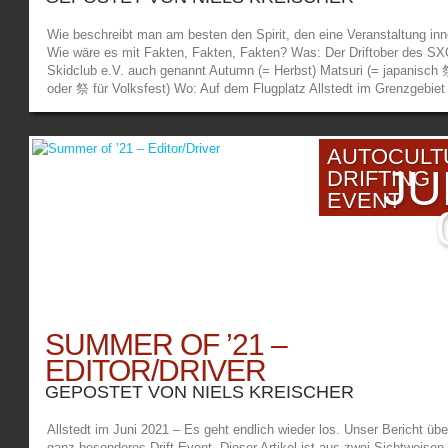
dauerhafte Spuren, wie zum Beispiel die neue Cross-Strecke direkt 
der Fahrbahn. Moto-Cross, das bedeutet hoch Springen, ein Zustand,
Wie beschreibt man am besten den Spirit, den eine Veranstaltung in
für Drifter in der Regel unerwünscht ist, die Ausnahme hieß Ebisu-J
Wie wäre es mit Fakten, Fakten, Fakten? Was: Der Driftober des S
(mittlerweile übrigens auch eine Crossbahn für Dirtbikes und Offroadle
Skidclub e.V. auch genannt Autumn (= Herbst) Matsuri (= japanisc
Deshalb musste der neu augeschüttete Sprunghügel mit einer dicken
oder 祭 für Volksfest) Wo: Auf dem Flugplatz Allstedt im Grenzgebiet
Barriere Reifen vor ungewollten Abhebungen geschützt werden, als
Sachsen-Anhalt/Thüringen Wer: Eine Gruppe Freunde/Drifter/Mediat
Nebeneffekt gab es witzige Bihoku-Circuit-Erdwall-Vibes. Nur dass e
Womit: Nissan Skyline R32, 200SX S13, Silvia S14 und S15, Lexus 
nicht Keiichi Tsuchiya und Max Orido dort saßen und judgten, sonde
200, Toyota Chaser, BMW E36 und E46 Warum: Das ist eine berecht
fröhliche SXOCler, die die Aussicht genossen und die Fahrer anfeuer
AUTOCULT
Frage. Die Antwort ist vielschichtig und sehr individuell. Ich denke, 
Das HATE-Briefing war kurz und knackig…. So wie Mr. Hettel himsel
JU
DRIFTING
kann es mit „Das ist die pure Lust am Leben“ zusammenfassen. (We
auch. Und als dann die Dunkelheit ganz hereingebrochen war, ging de
EVENT
jetzt gesungen hat, ist selbst Schuld.) Wie sieht sowas aus? Vielleic
Zauber los. Die Gewinner des HATE: 1. Die Schweizer (Foot the Fuc
lassen wir einfach ein Bild sprechen. Denn nichts transportiert das G
down) 2. Team Durchfall (Kenny Dahlke und Thomas Gatke) 3. Die
und die Atmosphäre des Moments besser, als ein Bild. Oder noch
Gummibärenbande (Jimmy Willems und Danny Fernekohl) Allstedt All
besser: viele Bilder. Die sprichwörtliche Liebe zu Autos und speziell 
Jimmy Willems Weitester Abflug: Samuel Kern Bestes Kostüm: Eben
legendären Drift-Epoche in Japan, Anfang der 2000er, war etwas, das 
die Schweizer Und zum Abschluss noch schnell in Kürze: Da flog die
Beteiligten vor Ort verband. Die Optik der Wagen, die Tiefe, die Liver
Schürze. Bis bald in Allstedt. 🙂 Bilder und Text: Niels Kreischer –
Beklebungen), all das ist ein Teil des Spirits und spielt eine wichtige 
USED4.net Das Facebook-Album mit allen Bildern auf...
Aber nicht alle waren mit ihren Autos zum Driften da, schließlich sind
SUMMER OF ’21 –
90er-Jahre Japaner mittlerweile schon gestandene Wertanlagen. Da
überlegt man es sich zweimal, ob man die teure Karosse über den
EDITOR/DRIVER
russischen Beton schrubbelt. Es sich zweimal überlegt haben und
GEPOSTET VON
NIELS KREISCHER
trotzdem fest dazu entschlossen, das war der Teil der Crew, der die
Strecke dann auch unter die (selbstverständlich period correcten) Rä
Allstedt im Juni 2021 – Es geht endlich wieder los. Unser Bericht übe
nahm. Der Spirit mag das so. Darunter waren manche, die zum erste
ganz besonderes Drift-Event. Dieser Artikel ist aus zwei Sichtweisen