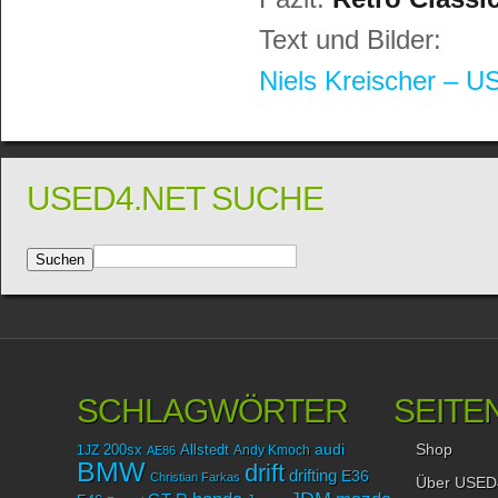
Text und Bilder:
Niels Kreischer – 
USED4.NET SUCHE
SCHLAGWÖRTER
SEITE
Shop
audi
1JZ
200sx
Allstedt
Andy Kmoch
AE86
BMW
drift
drifting
E36
Christian Farkas
Über USED