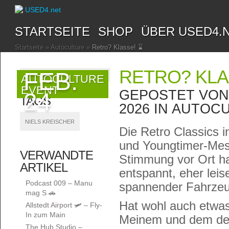
STARTSEITE
SHOP
ÜBER USED4.
Startseite
»
Autoculture
»
Retro? Klasse! ⌛
RETRO? KLA
FEB.
AUTOCULTURE
EVENT
GEPOSTET VO
24
TAGS
2026 IN
AUTOCU
NIELS KREISCHER
Die Retro Classics i
und Youngtimer-Mess
VERWANDTE
Stimmung vor Ort ha
ARTIKEL
entspannt, eher leis
Podcast 009 – Manu
spannender Fahrzeug
mag S 🚗
Hat wohl auch etwas 
Allstedt Airport 🛩️ – Fly-
In zum Main
Meinem und dem der
The Hub Studio –