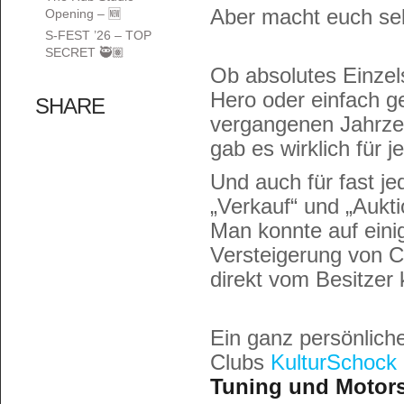
Aber macht euch selb
Opening – 🆕
S-FEST ’26 – TOP
SECRET 🥷🏽
Ob absolutes Einzel
Hero oder einfach g
SHARE
vergangenen Jahrzeh
gab es wirklich für
Und auch für fast j
„Verkauf“ und „Aukti
Man konnte auf einig
Versteigerung von C
direkt vom Besitzer 
Ein ganz persönliche
Clubs
KulturSchock 
Tuning und Motor