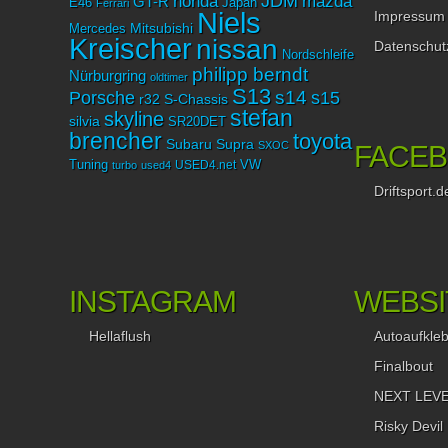
JDM
mazda
honda
GT-R
Japan
E46
Ferrari
Niels
Impressum
Mitsubishi
Mercedes
Kreischer
nissan
Datenschut
Nordschleife
philipp berndt
Nürburgring
oldtimer
S13
Porsche
s14
s15
r32
S-Chassis
stefan
skyline
silvia
SR20DET
brencher
toyota
Subaru
Supra
SXOC
FACE
Tuning
USED4.net
VW
turbo
used4
Driftsport.d
INSTAGRAM
WEBSI
Hellaflush
Autoaufkle
Finalbout
NEXT LEVEL
Risky Devil