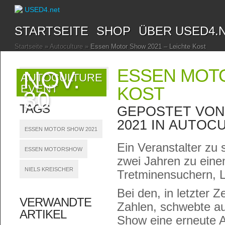
STARTSEITE
SHOP
ÜBER USED4.
Startseite
»
Autoculture
»
Essen Motor Show 2021 – Leichte Kost
ESSEN MOTO
NOV.
AUTOCULTURE
EVENT
KOST
30
TAGS
GEPOSTET VO
2021 IN
AUTOCU
ESSEN MOTOR SHOW 2021
Ein Veranstalter zu 
ESSEN MOTORSHOW
zwei Jahren zu einem
NIELS KREISCHER
Tretminensuchern, L
Bei den, in letzter Z
VERWANDTE
Zahlen, schwebte au
ARTIKEL
Show eine erneute A