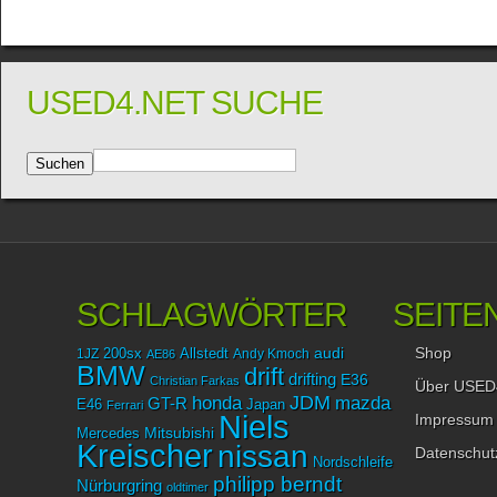
USED4.NET SUCHE
SCHLAGWÖRTER
SEITE
Shop
audi
1JZ
200sx
Allstedt
Andy Kmoch
AE86
BMW
drift
drifting
E36
Christian Farkas
Über USED
JDM
mazda
honda
GT-R
Japan
E46
Ferrari
Niels
Impressum
Mitsubishi
Mercedes
Kreischer
nissan
Datenschut
Nordschleife
philipp berndt
Nürburgring
oldtimer