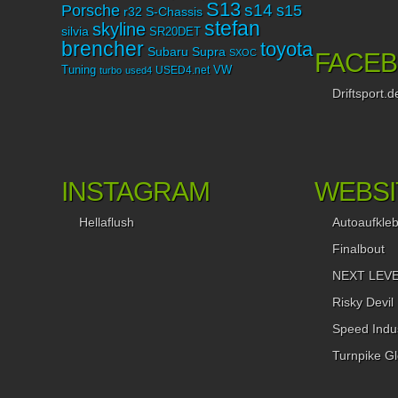
S13
Porsche
s14
s15
r32
S-Chassis
stefan
skyline
silvia
SR20DET
brencher
toyota
Subaru
Supra
SXOC
FACE
Tuning
USED4.net
VW
turbo
used4
Driftsport.d
INSTAGRAM
WEBSI
Hellaflush
Autoaufkle
Finalbout
NEXT LEVEL
Risky Devil
Speed Indus
Turnpike Gl