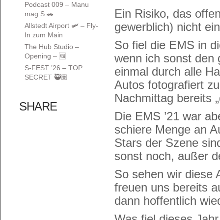
Podcast 009 – Manu
Ein Risiko, das offen
mag S 🚗
gewerblich) nicht ei
Allstedt Airport 🛩️ – Fly-
In zum Main
So fiel die EMS in 
The Hub Studio –
wenn ich sonst den 
Opening – 🆕
S-FEST ’26 – TOP
einmal durch alle Ha
SECRET 🥷🏽
Autos fotografiert 
Nachmittag bereits „
SHARE
Die EMS ’21 war ab
schiere Menge an Au
Stars der Szene sin
sonst noch, außer 
So sehen wir diese 
freuen uns bereits 
dann hoffentlich wie
Was fiel dieses Jahr