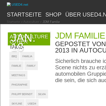
STARTSEITE
SHOP
ÜBER USED4.
Startseite
»
Autoculture
»
JDM Familie
JDM FAMILIE
JAN.
AUTOCULTURE
OTHER
GEPOSTET VO
18
TAGS
2013 IN
AUTOCU
BBQ
FAMILIA
Sicherlich brauche 
Scene nichts zu erzä
FAMILIE
FAMILY
automobilen Gruppi
MEETINGS
die sein, die sich a
PHIGRAPHIE
PHILIPP BERNDT
SILVIA
SKYLINE
USED4