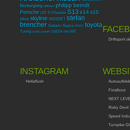
philipp berndt
Nürburgring
oldtimer
S13
Porsche
s14
s15
r32
S-Chassis
stefan
skyline
silvia
SR20DET
brencher
toyota
Subaru
Supra
SXOC
FACE
Tuning
USED4.net
VW
turbo
used4
Driftsport.d
INSTAGRAM
WEBSI
Hellaflush
Autoaufkle
Finalbout
NEXT LEVEL
Risky Devil
Speed Indus
Turnpike Gl