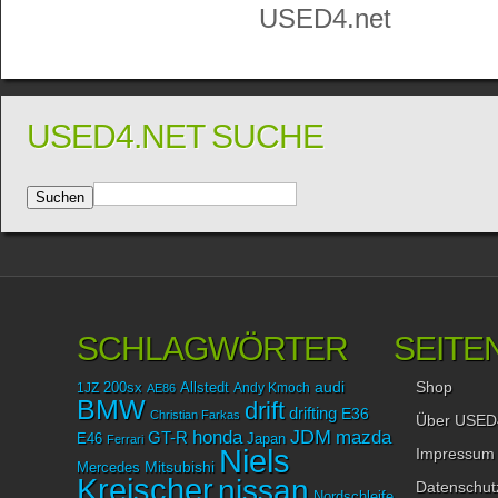
USED4.net
USED4.NET SUCHE
SCHLAGWÖRTER
SEITE
Shop
audi
1JZ
200sx
Allstedt
Andy Kmoch
AE86
BMW
drift
drifting
E36
Christian Farkas
Über USED
JDM
mazda
honda
GT-R
Japan
E46
Ferrari
Niels
Impressum
Mitsubishi
Mercedes
Kreischer
nissan
Datenschut
Nordschleife