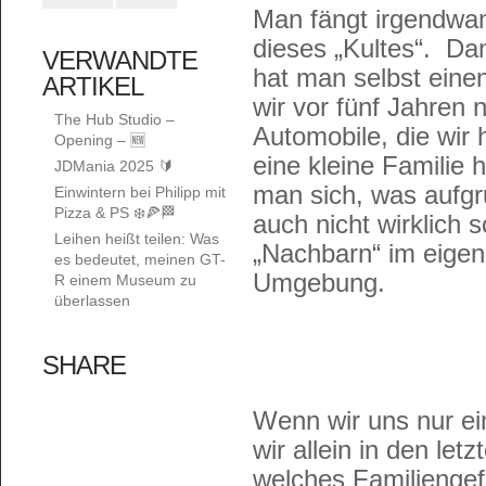
Man fängt irgendwan
dieses „Kultes“. Dan
VERWANDTE
hat man selbst eine
ARTIKEL
wir vor fünf Jahren
The Hub Studio –
Automobile, die wir h
Opening – 🆕
eine kleine Familie
JDMania 2025 🔰
man sich, was aufg
Einwintern bei Philipp mit
Pizza & PS ❄️🍕🏁
auch nicht wirklich 
Leihen heißt teilen: Was
„Nachbarn“ im eige
es bedeutet, meinen GT-
Umgebung.
R einem Museum zu
überlassen
SHARE
Wenn wir uns nur ei
wir allein in den le
welches Familienge