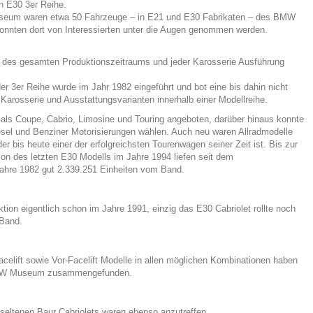
n E30 3er Reihe.
um waren etwa 50 Fahrzeuge – in E21 und E30 Fabrikaten – des BMW
konnten dort von Interessierten unter die Augen genommen werden.
 des gesamten Produktionszeitraums und jeder Karosserie Ausführung
er 3er Reihe wurde im Jahr 1982 eingeführt und bot eine bis dahin nicht
Karosserie und Ausstattungsvarianten innerhalb einer Modellreihe.
ls Coupe, Cabrio, Limosine und Touring angeboten, darüber hinaus konnte
el und Benziner Motorisierungen wählen. Auch neu waren Allradmodelle
er bis heute einer der erfolgreichsten Tourenwagen seiner Zeit ist. Bis zur
ion des letzten E30 Modells im Jahre 1994 liefen seit dem
ahre 1982 gut 2.339.251 Einheiten vom Band.
tion eigentlich schon im Jahre 1991, einzig das E30 Cabriolet rollte noch
 Band.
celift sowie Vor-Facelift Modelle in allen möglichen Kombinationen haben
BMW Museum zusammengefunden.
 seltenen Baur Cabriolets waren ebenso anzutreffen.