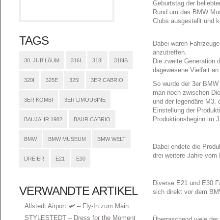
Geburtstag der beliebte
Rund um das BMW Muse
Clubs ausgestellt und 
TAGS
Dabei waren Fahrzeuge
anzutreffen.
30. JUBILÄUM
316I
318I
318IS
Die zweite Generation d
dagewesene Vielfalt an 
320I
325E
325I
3ER CABRIO
So wurde der 3er BMW a
man noch zwischen Dies
3ER KOMBI
3ER LIMOUSINE
und der legendäre M3, d
Einstellung der Produkt
Produktionsbeginn im J
BAUJAHR 1982
BAUR CABRIO
BMW
BMW MUSEUM
BMW WELT
Dabei endete die Produk
drei weitere Jahre vom
DREIER
E21
E30
Diverse E21 und E30 Fa
VERWANDTE ARTIKEL
sich direkt vor dem 
Allstedt Airport 🛩️ – Fly-In zum Main
STYLESTEDT – Dress for the Moment
Überraschend viele der