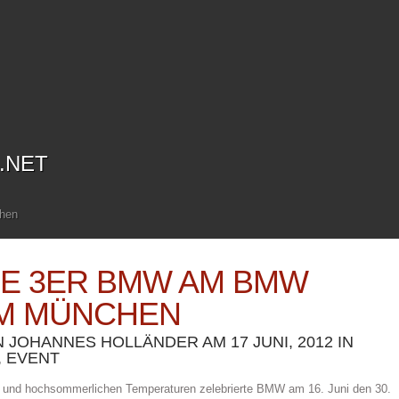
.NET
hen
RE 3ER BMW AM BMW
M MÜNCHEN
N
JOHANNES HOLLÄNDER
AM 17 JUNI, 2012 IN
,
EVENT
r und hochsommerlichen Temperaturen zelebrierte BMW am 16. Juni den 30.