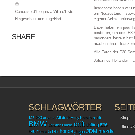
🦋
Insgesamt haben wir uns
Concorso d’Eleganza Villa d’Este
am Neuzustand – sowie a
Hingeschaut und zugeHort
eigener Achse unterweg
Dabei haben ein paar 
bestritten, um dem E3
SHARE
besonders befreut hat:
machen ihren Besitzern
Alle Fotos der E30 Sa
Johannes Holländer – 
SCHLAGWÖRTER
SEIT
audi
Shop
1JZ
200sx
Allstedt
Andy Kmoch
AE86
BMW
drift
drifting
E36
Christian Farkas
Über US
JDM
mazda
honda
GT-R
Japan
E46
Ferrari