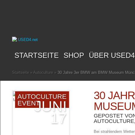
STARTSEITE
SHOP
ÜBER USED4
Startseite
»
Autoculture
»
30 Jahre 3er BMW am BMW Museum Münc
30 JAH
AUTOCULTURE
JUNI
EVENT
MUSEU
17
GEPOSTET VO
AUTOCULTURE
Bei strahlendem Wette