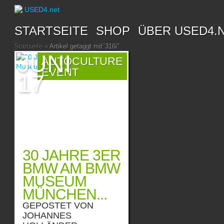
STARTSEITE
SHOP
ÜBER USED4.
Startseite
»
Artikel getaggt mit
"
316i"
JUNI
AUTOCULTURE
EVENT
17
30 JAHRE 3ER
BMW AM BMW
MUSEUM
MÜNCHEN...
GEPOSTET VON
JOHANNES