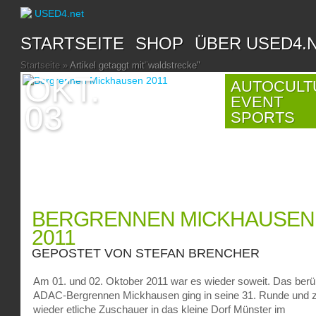
STARTSEITE
SHOP
ÜBER USED4.
Startseite
»
Artikel getaggt mit
"
waldstrecke"
OKT.
AUTOCULT
EVENT
03
SPORTS
BERGRENNEN MICKHAUSEN
2011
GEPOSTET VON
STEFAN BRENCHER
Am 01. und 02. Oktober 2011 war es wieder soweit. Das ber
ADAC-Bergrennen Mickhausen ging in seine 31. Runde und 
wieder etliche Zuschauer in das kleine Dorf Münster im