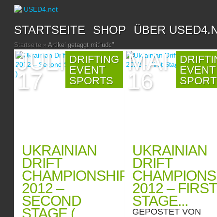
STARTSEITE
SHOP
ÜBER USED4.
Startseite
»
Artikel getaggt mit
"
udc"
JULI
MAI
DRIFTING
DRIFT
EVENT
EVENT
17
16
SPORTS
SPORT
UKRAINIAN
UKRAINIAN
DRIFT
DRIFT
CHAMPIONSHIP
CHAMPIONS
2012 –
2012 – FIRST
SECOND
STAGE...
STAGE (
GEPOSTET VON