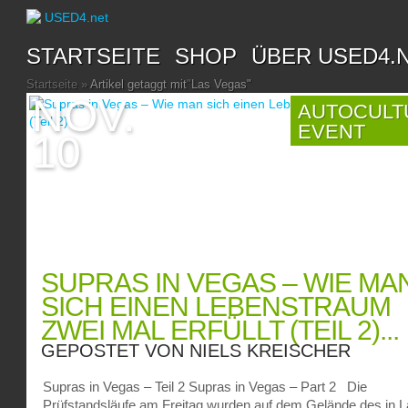
STARTSEITE
SHOP
ÜBER USED4.
Startseite
»
Artikel getaggt mit
"
Las Vegas"
NOV.
AUTOCULT
EVENT
10
SUPRAS IN VEGAS – WIE MA
SICH EINEN LEBENSTRAUM
ZWEI MAL ERFÜLLT (TEIL 2)...
GEPOSTET VON
NIELS KREISCHER
Supras in Vegas – Teil 2 Supras in Vegas – Part 2 Die
Prüfstandsläufe am Freitag wurden auf dem Gelände des in 