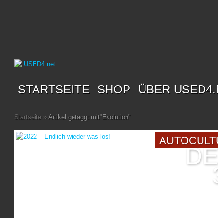
STARTSEITE
SHOP
ÜBER USED4.
Startseite
»
Artikel getaggt mit
"
Evolution"
AUTOCULT
DE