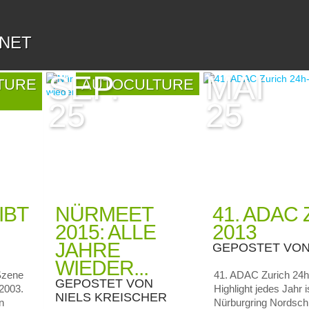
.NET
SEP.
MAI
TURE
AUTOCULTURE
25
25
IBT
NÜRMEET
41. ADAC
2015: ALLE
2013
JAHRE
GEPOSTET VO
WIEDER...
Szene
41. ADAC Zurich 24h
GEPOSTET VON
 2003.
Highlight jedes Jahr
NIELS KREISCHER
n
Nürburgring Nordschl