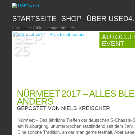
STARTSEITE
SHOP
ÜBER USED4
Startseite
»
Artikel getaggt mit
"
eifel"
SEP.
AUTOCUL
EVENT
25
NÜRMEET 2017 – ALLES BLE
ANDERS
GEPOSTET VON
NIELS KREISCHER
Nürmeet – Das jährliche Treffen der deutschen S-Chassis-
am Nürburgring, ununterbrochen stattfindend seit dem Jahr
Eine schöne Tradition, an der man gerne festhält. Aber Lebe