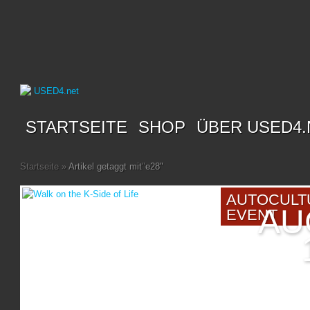
STARTSEITE
SHOP
ÜBER USED4.
Startseite
»
Artikel getaggt mit
"
e28"
AUTOCULT
AU
EVENT