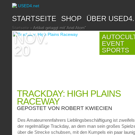
STARTSEITE
SHOP
ÜBER USED4
Startseite
»
Artikel getaggt mit
"
Ariel Atom"
NOV.
AUTOCUL
EVENT
20
SPORTS
TRACKDAY: HIGH PLAINS
RACEWAY
GEPOSTET VON
ROBERT KWIECIEN
Des Amateurrennfahrers Lieblingsbeschäftigung ist zweifel
der regelmäßige Trackday, an dem man sein großes Spielz
über die Strecke schubsen, mit den Kumpels ein paar launi