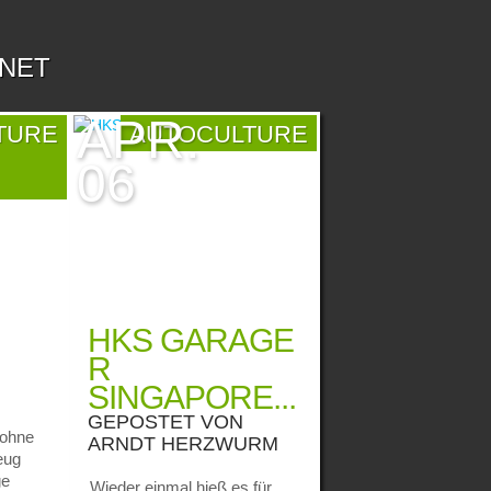
.NET
APR.
TURE
AUTOCULTURE
06
HKS GARAGE
R
SINGAPORE...
GEPOSTET VON
sohne
ARNDT HERZWURM
eug
ge
Wieder einmal hieß es für