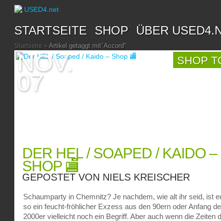
STARTSEITE
SHOP
ÜBER USED4.
Startseite
»
Artikel getaggt mit
"
Accord"
NOV.
SHOP T
07
DER HEL / SOAPED / KAIDO –
SHOP 🏬
GEPOSTET VON
NIELS KREISCHER
Schaumparty in Chemnitz? Je nachdem, wie alt ihr seid, ist 
so ein feucht-fröhlicher Exzess aus den 90ern oder Anfang de
2000er vielleicht noch ein Begriff. Aber auch wenn die Zeiten 