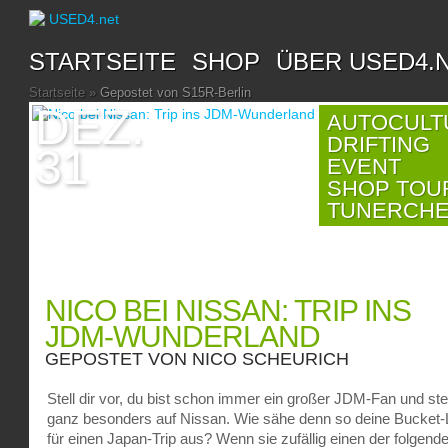
STARTSEITE
SHOP
ÜBER USED4.
Startseite
»
Gepostet von S15R-Berlin
DEZ.
AUTOCULT
DRIFTING
31
EVENT
SHOP TOU
TUNERCH
NICO BEI NISSAN: TRIP INS
JDM-WUNDERLAND
GEPOSTET VON
NICO SCHEURICH
Stell dir vor, du bist schon immer ein großer JDM-Fan und st
ganz besonders auf Nissan. Wie sähe denn so deine Bucket-L
für einen Japan-Trip aus? Wenn sie zufällig einen der folgend