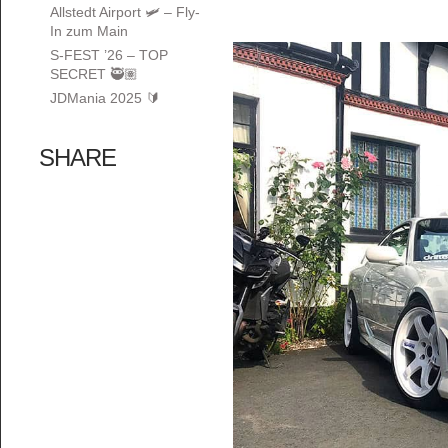
Allstedt Airport 🛩️ – Fly-
In zum Main
S-FEST ’26 – TOP
SECRET 🥷🏽
JDMania 2025 🔰
SHARE