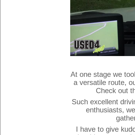
At one stage we too
a versatile route, 
Check out t
Such excellent driv
enthusiasts, w
gathe
I have to give kud