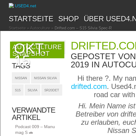
STARTSEITE
SHOP
ÜBER USED4.
Startseite
»
Autoculture
»
Drifted.com – S15 Silvia Spec-R
DRIFTED.COM
OKT.
AUTOCULTURE
SNAPSHOT
GEPOSTET VO
15
2019 IN
AUTOCU
TAGS
Hi there ?. My nam
NISSAN
NISSAN SILVIA
drifted.com
. Used4.n
S15
SILVIA
SR20DET
road car with
Hi. Mein Name ist
VERWANDTE
Betreiber von drif
ARTIKEL
zu erlauben, euch
Podcast 009 – Manu
Nissan S
mag S 🚗