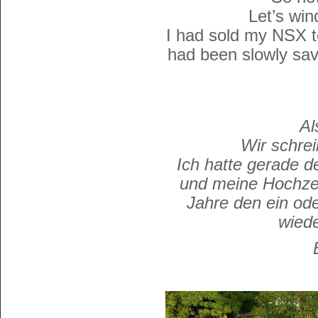
Let’s win
I had sold my NSX t
had been slowly sav
Al
Wir schre
Ich hatte gerade 
und meine Hochzei
Jahre den ein od
wiede