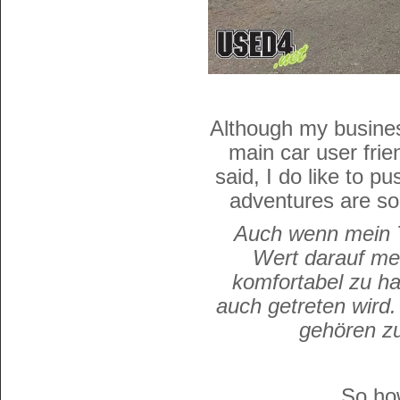
Although my business 
main car user frie
said, I do like to p
adventures are so
Auch wenn mein Ta
Wert darauf mei
komfortabel zu ha
auch getreten wird
gehören zu
So ho