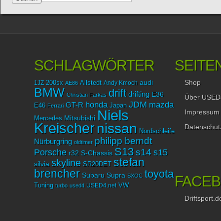
SCHLAGWÖRTER
SEITE
Shop
audi
1JZ
200sx
Allstedt
Andy Kmoch
AE86
BMW
drift
drifting
E36
Christian Farkas
Über USED
JDM
mazda
honda
GT-R
Japan
E46
Ferrari
Niels
Impressum
Mitsubishi
Mercedes
Kreischer
nissan
Datenschut
Nordschleife
philipp berndt
Nürburgring
oldtimer
S13
Porsche
s14
s15
r32
S-Chassis
stefan
skyline
silvia
SR20DET
brencher
toyota
Subaru
Supra
SXOC
FACE
Tuning
USED4.net
VW
turbo
used4
Driftsport.d