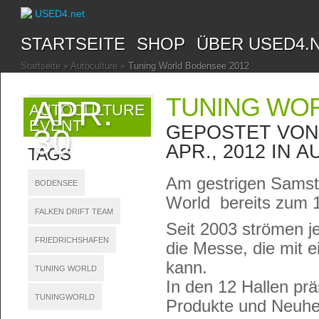
STARTSEITE
SHOP
ÜBER USED4.
Startseite
»
Autoculture
»
Tuning World Bodensee 2012
TUNING WOR
APR.
AUTOCULTURE
EVENT
GEPOSTET VO
30
APR., 2012 IN
A
TAGS
Am gestrigen Samsta
BODENSEE
World bereits zum 1
FALKEN DRIFT TEAM
Seit 2003 strömen j
FRIEDRICHSHAFEN
die Messe, die mit 
kann.
TUNING WORLD
In den 12 Hallen pr
TUNINGWORLD
Produkte und Neuhei