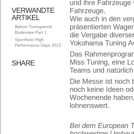
und ihre Fahrzeuge v
VERWANDTE
Fahrzeuge.
ARTIKEL
Wie auch in den ve
präsentierten Wagen
Before Tuningworld
Bodensee Part 1
die Vergabe diverse
SportAuto High
Yokohama Tuning Aw
Performance Days 2012
Das Rahmenprogram
Miss Tuning, eine L
SHARE
Teams und natürlich
Die Messe ist noch b
noch keine Ideen od
Wochenende haben, 
lohnenswert.
Bei dem European T
hochwertige Umbau