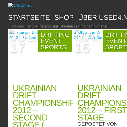
STARTSEITE
SHOP
ÜBER USED4.
Startseite
»
Artikel getaggt mit
"
Ukrainian Drift Championship"
JULI
MAI
DRIFTING
DRIFT
EVENT
EVENT
17
16
SPORTS
SPORT
UKRAINIAN
UKRAINIAN
DRIFT
DRIFT
CHAMPIONSHIP
CHAMPIONS
2012 –
2012 – FIRST
SECOND
STAGE...
STAGE (
GEPOSTET VON