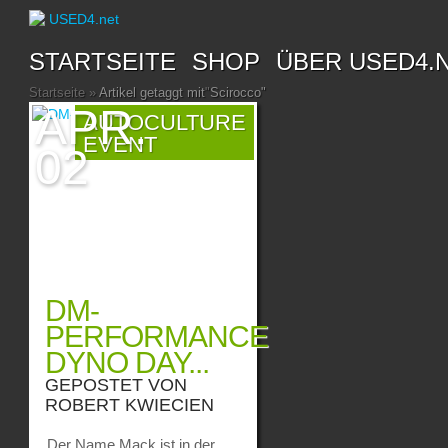
STARTSEITE
SHOP
ÜBER USED4.
Startseite
»
Artikel getaggt mit
"
Scirocco"
APR.
AUTOCULTURE
EVENT
02
DM-
PERFORMANCE
DYNO DAY...
GEPOSTET VON
ROBERT KWIECIEN
Der Name Mack ist in der