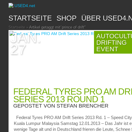
STARTSEITE
SHOP
ÜBER USED4.
Startseite
»
Artikel getaggt mit
"
prince of drift"
JAN.
AUTOCULT
DRIFTING
27
EVENT
FEDERAL TYRES PRO AM DR
SERIES 2013 ROUND 1
GEPOSTET VON
STEFAN BRENCHER
Federal Tyres PRO AM Drift Series 2013 Rd. 1 – Speed Cit
Kuala Lumpur Malaysia Samstag 12.01.2013 – Das Jahr ist e
wenige Tage alt und in Deutschland frieren die Leute, Schnee f