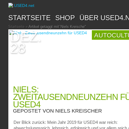
STARTSEITE
SHOP
ÜBER USED4.
Startseite
»
Artikel getaggt mit
"
Niels Kreische"
DEZ.
AUTOCULT
28
NIELS:
ZWEITAUSENDNEUNZEHN F
USED4
GEPOSTET VON
NIELS KREISCHER
Der Blick zurück: Mein Jahr 2019 für USED4 war reich:
abwechslungsreich, lehrreich, erfolgreich und vor allem reich