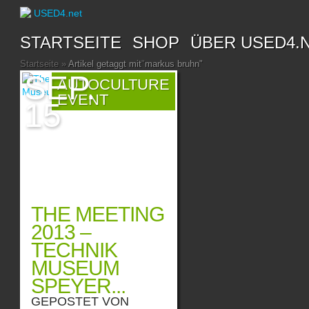
STARTSEITE
SHOP
ÜBER USED4.
Startseite
»
Artikel getaggt mit
"
markus bruhn"
SEP.
AUTOCULTURE
EVENT
15
THE MEETING
2013 –
TECHNIK
MUSEUM
SPEYER...
GEPOSTET VON