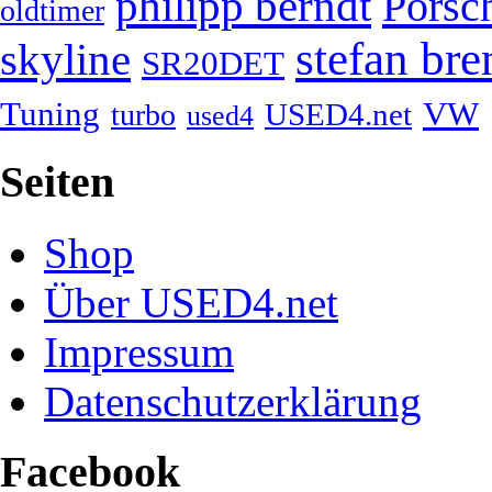
philipp berndt
Porsc
oldtimer
stefan bre
skyline
SR20DET
Tuning
VW
USED4.net
turbo
used4
Seiten
Shop
Über USED4.net
Impressum
Datenschutzerklärung
Facebook