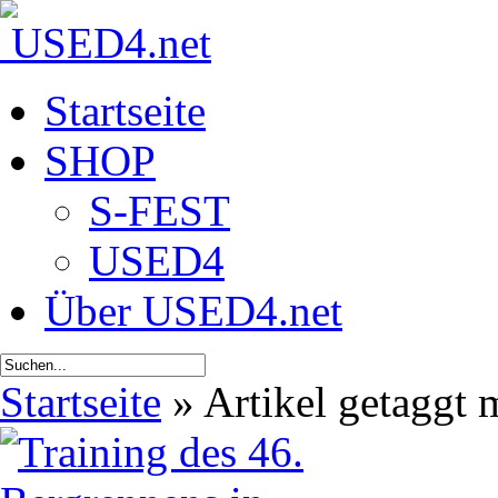
Startseite
SHOP
S-FEST
USED4
Über USED4.net
Startseite
»
Artikel getaggt 