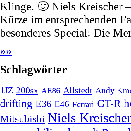
Klinge. 🙂 Niels Kreischer
Kürze im entsprechenden F
besonderes Special: Die Me
»
»
Schlagwörter
200sx
Allstedt
1JZ
Andy Km
AE86
h
drifting
GT-R
E36
E46
Ferrari
Niels Kreische
Mitsubishi