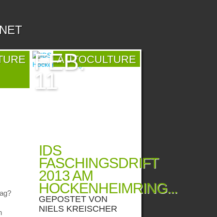
.NET
FEB.
TURE
AUTOCULTURE
11
IDS
FASCHINGSDRIFT
2013 AM
HOCKENHEIMRING...
tag?
GEPOSTET VON
NIELS KREISCHER
n