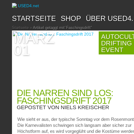
STARTSEITE
SHOP
ÜBER USED4
Startseite
»
Artikel getaggt mit
"
Faschingsdrift"
MÄRZ
AUTOCUL
DRIFTING
01
EVENT
DIE NARREN SIND LOS:
FASCHINGSDRIFT 2017
GEPOSTET VON
NIELS KREISCHER
Wie sieht er aus, der typische Sonntag vor dem Rosenmon
Die Karnevalisten schwingen sich langsam aber sicher zur
Höchstform auf, es wird vorgeglüht und die Kostüme werde